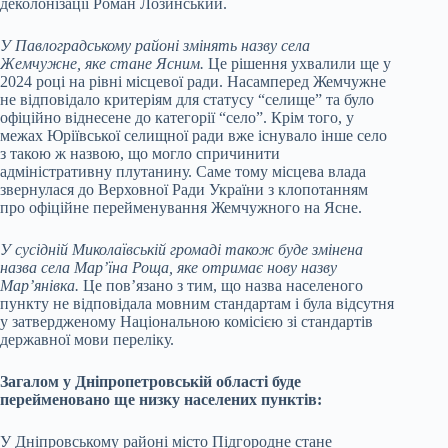
деколонізації Роман Лозинський.
У Павлоградському районі змінять назву села
Жемчужне, яке стане Ясним.
Це рішення ухвалили ще у
2024 році на рівні місцевої ради. Насамперед Жемчужне
не відповідало критеріям для статусу “селище” та було
офіційно віднесене до категорії “село”. Крім того, у
межах Юріївської селищної ради вже існувало інше село
з такою ж назвою, що могло спричинити
адміністративну плутанину. Саме тому місцева влада
звернулася до Верховної Ради України з клопотанням
про офіційне перейменування Жемчужного на Ясне.
У сусідній Миколаївській громаді також буде змінена
назва села Мар’їна Роща, яке отримає нову назву
Мар’янівка.
Це пов’язано з тим, що назва населеного
пункту не відповідала мовним стандартам і була відсутня
у затвердженому Національною комісією зі стандартів
державної мови переліку.
Загалом у Дніпропетровській області буде
перейменовано ще низку населених пунктів:
У Дніпровському районі місто Підгородне стане