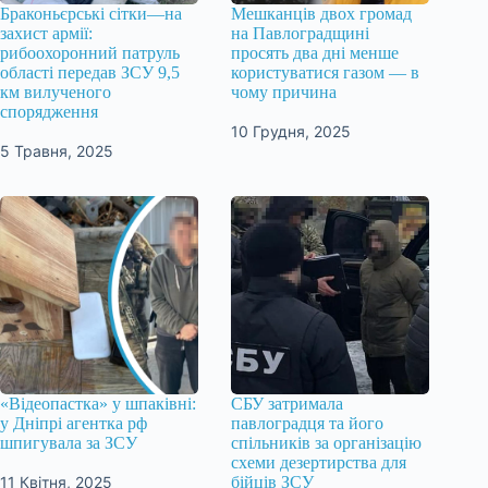
Браконьєрські сітки—на
Мешканців двох громад
захист армії:
на Павлоградщині
рибоохоронний патруль
просять два дні менше
області передав ЗСУ 9,5
користуватися газом — в
км вилученого
чому причина
спорядження
10 Грудня, 2025
5 Травня, 2025
«Відеопастка» у шпаківні:
СБУ затримала
у Дніпрі агентка рф
павлоградця та його
шпигувала за ЗСУ
спільників за організацію
схеми дезертирства для
11 Квітня, 2025
бійців ЗСУ