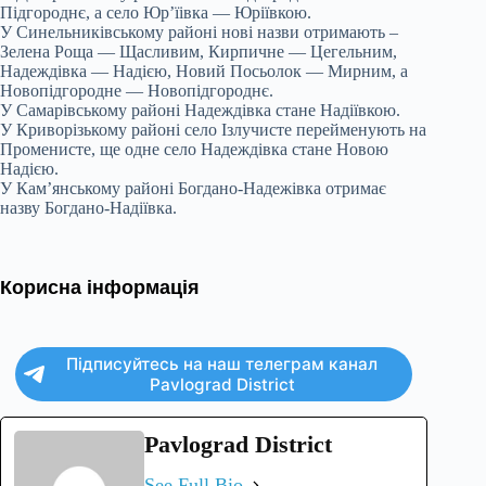
Підгороднє, а село Юр’їівка — Юріївкою.
У Синельниківському районі нові назви отримають –
Зелена Роща — Щасливим, Кирпичне — Цегельним,
Надеждівка — Надією, Новий Посьолок — Мирним, а
Новопідгородне — Новопідгороднє.
У Самарівському районі Надеждівка стане Надіївкою.
У Криворізькому районі село Ізлучисте перейменують на
Променисте, ще одне село Надеждівка стане Новою
Надією.
У Кам’янському районі Богдано-Надежівка отримає
назву Богдано-Надіївка.
Корисна інформація
Підписуйтесь на наш телеграм канал
Pavlograd District
Pavlograd District
See Full Bio