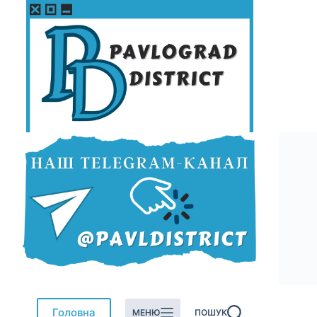
Перейти
до
вмісту
Головна
МЕНЮ
ПОШУК