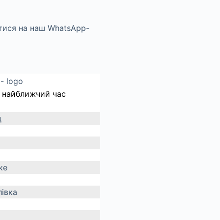
 найближчий час
д
ке
івка