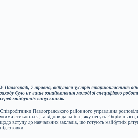
У Павлограді, 7 травня, відбулася зустріч старшокласників од
заходу було не лише ознайомлення молоді зі специфікою робот
серед майбутніх випускників.
Співробітники Павлоградського районного управління розповіл
якими стикаються, та відповідальність, яку несуть. Окрім цьог
щодо вступу до навчальних закладів, що готують майбутніх рятув
підготовки.