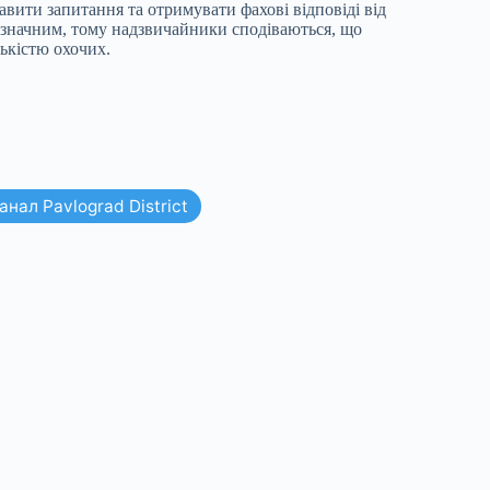
авити запитання та отримувати фахові відповіді від
я значним, тому надзвичайники сподіваються, що
ькістю охочих.
нал Pavlograd District