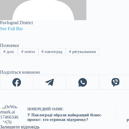
Pavlograd District
See Full Bio
Позначки
#
дснс
#
освіта
#
павлоград
#
рятувальники
Поділіться новиною
ПОПЕРЕДНІЙ
ЗАПИС
У Павлограді обрали найкращий бізнес-
проєкт: хто отримав підтримку?
р
Залишити відповідь