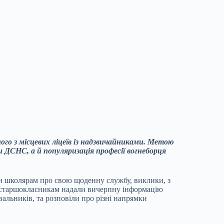
ного з місцевих ліцеїв із надзвичайниками. Метою
и ДСНС, а й популяризація професії вогнеборця
и школярам про свою щоденну службу, виклики, з
о, старшокласникам надали вичерпну інформацію
альників, та розповіли про різні напрямки