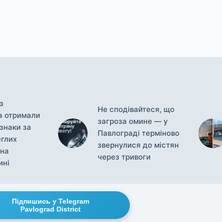
з
Не сподівайтеся, що
а отримали
загроза омине — у
дзнаки за
Павлограді терміново
глих
звернулися до містян
 на
через тривоги
ині
Підпишись у Telegram
Pavlograd District