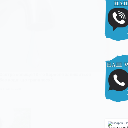
Завтра селище 18-го Вересня залишиться
без води: що трапилося?
15 ТРАВНЯ, 2025
Погода на на