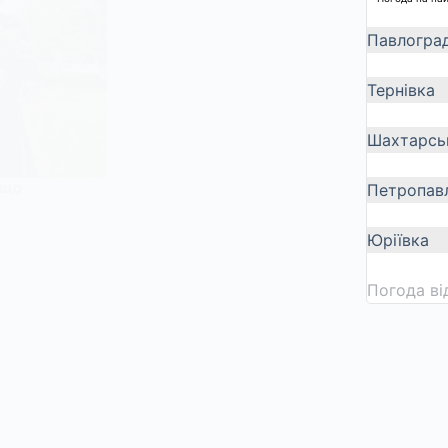
Павлогра
Тернівка
Шахтарсь
 що
Петропавл
Юріївка
Погода в