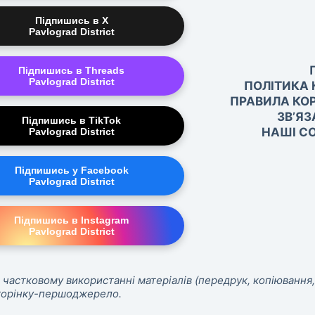
Підпишись в X
Pavlograd District
Підпишись в Threads
Pavlograd District
ПОЛІТИКА 
ПРАВИЛА КО
ЗВ’ЯЗ
Підпишись в TikTok
НАШІ СО
Pavlograd District
Підпишись у Facebook
Pavlograd District
Підпишись в Instagram
Pavlograd District
 частковому використанні матеріалів (передрук, копіювання,
сторінку-першоджерело.