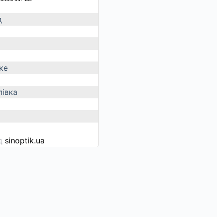
д
ке
івка
ід
sinoptik.ua