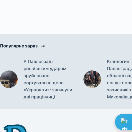
Популярне зараз
У Павлограді
Кінологині 
російським ударом
Павлоград
зруйновано
обласні ві
сортувальне депо
пошук поле
«Укрпошти»: загинули
захисників
дві працівниці
Миколаївщ