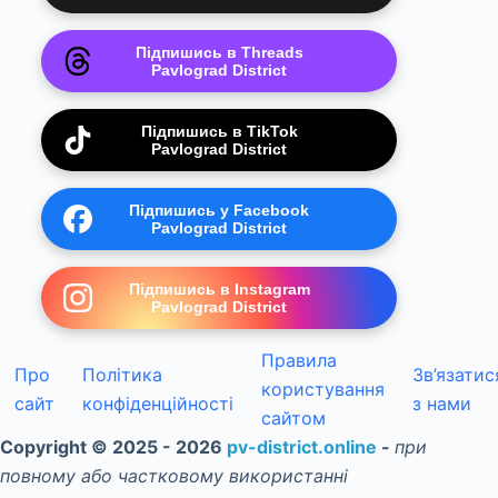
Підпишись в Threads
Pavlograd District
Підпишись в TikTok
Pavlograd District
Підпишись у Facebook
Pavlograd District
Підпишись в Instagram
Pavlograd District
Правила
Про
Політика
Зв’язатис
користування
сайт
конфіденційності
з нами
сайтом
Copyright © 2025 - 2026
pv-district.online
-
при
повному або частковому використанні