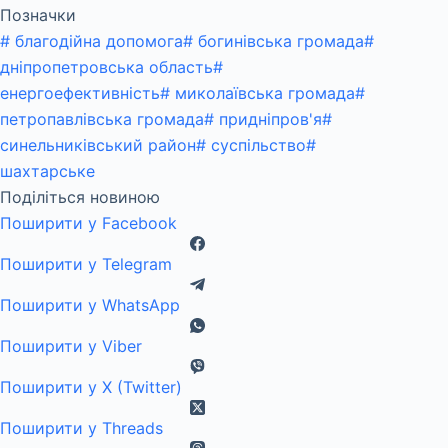
Позначки
#
благодійна допомога
#
богинівська громада
#
дніпропетровська область
#
енергоефективність
#
миколаївська громада
#
петропавлівська громада
#
придніпров'я
#
синельниківський район
#
суспільство
#
шахтарське
Поділіться новиною
Поширити у Facebook
Поширити у Telegram
Поширити у WhatsApp
Поширити у Viber
Поширити у X (Twitter)
Поширити у Threads