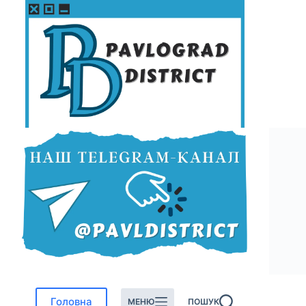
Перейти
до
вмісту
Головна
МЕНЮ
ПОШУК