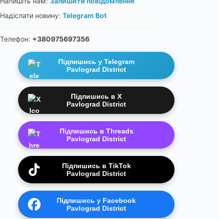
Напишіть нам:
Залишити повідомлення
Надіслати новину:
Telegram Bot
Телефон:
+380975697356
Підпишись у Telegram
Pavlograd District
Підпишись в X
Pavlograd District
Підпишись в Threads
Pavlograd District
Підпишись в TikTok
Pavlograd District
Підпишись у Facebook
Pavlograd District