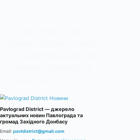
“На все село ми були
удвох”: історія останніх
жителів Рідкодуба, які
знайшли прихисток у
Павлограді
18 Травня, 2025
Pavlograd District — джерело
актуальних новин Павлограда та
громад Західного Донбасу
Email:
pavldistrict@gmail.com