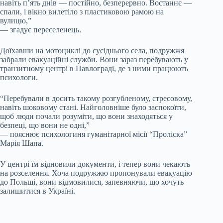
навіть п’ять днів — постійно, безперервно. Востаннє —
спали, і вікно вилетіло з пластиковою рамою на
вулицю,”
— згадує переселенець.
Доїхавши на мотоциклі до сусіднього села, подружжя
забрали евакуаційні служби. Вони зараз перебувають у
транзитному центрі в Павлограді, де з ними працюють
психологи.
“Перебували в досить такому розгубленому, стресовому,
навіть шоковому стані. Найголовніше було заспокоїти,
щоб люди почали розуміти, що вони знаходяться у
безпеці, що вони не одні,”
— пояснює психологиня гуманітарної місії “Проліска”
Марія Шапа.
У центрі їм відновили документи, і тепер вони чекають
на розселення. Хоча подружжю пропонували евакуацію
до Польщі, вони відмовилися, запевняючи, що хочуть
залишитися в Україні.