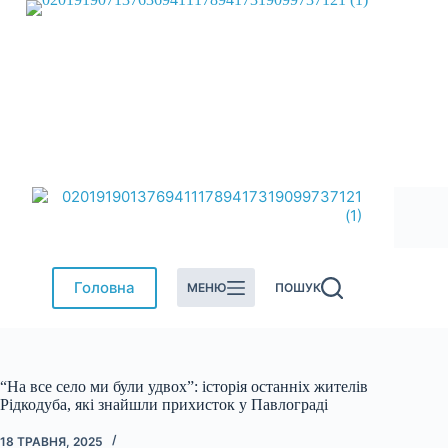
Перейти
до
вмісту
Головна
МЕНЮ
ПОШУК
“На все село ми були удвох”: історія останніх жителів
Рідкодуба, які знайшли прихисток у Павлограді
18 ТРАВНЯ, 2025