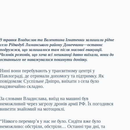
9 травня Владислав та Валентина Ігнатенки залишили рідне
село Рідкодуб Лиманського району Донеччини—останнє
подружжя, що залишалося там після масової евакуації.
Чоловік розповів, що хоча всі мешканці давно виїхали, вони до
останнього не наважувалися покинути домівку.
Нині вони перебувають у транзитному центрі у
Павлограді, де отримали допомогу та підтримку. Як
повідомляє Суспільне Дніпро, виїхати з села було
надзвичайно складно.
За словами Владислава, виїзд на машині був
неможливий через загрозу дронів армії РФ. Їх погодився
вивезти знайомий на мотоциклі.
“Ніякого перемир’я у нас не було. Сидіти вже було
неможливо: обстріли, обстріли… Останні три дні, та