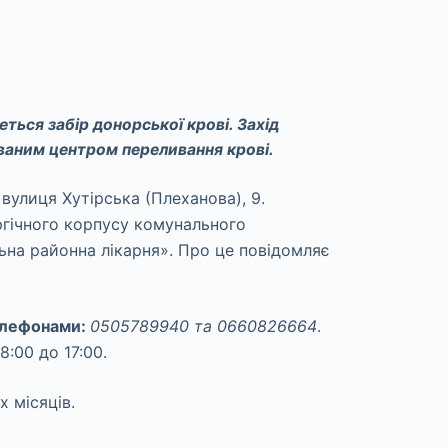
еться забір донорської крові. Захід
ваним центром переливання крові.
вулиця Хутірська (Плеханова), 9.
ргічного корпусу комунального
на районна лікарня». Про це повідомляє
елефонами:
0505789940 та 0660826664
.
8:00 до 17:00.
 місяців.