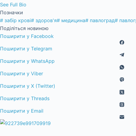
See Full Bio
Позначки
#
забір крові
#
здоров'я
#
медицина
#
павлоград
#
павлог
Поділіться новиною
Поширити у Facebook
Поширити у Telegram
Поширити у WhatsApp
Поширити у Viber
Поширити у X (Twitter)
Поширити у Threads
Поширити у Email