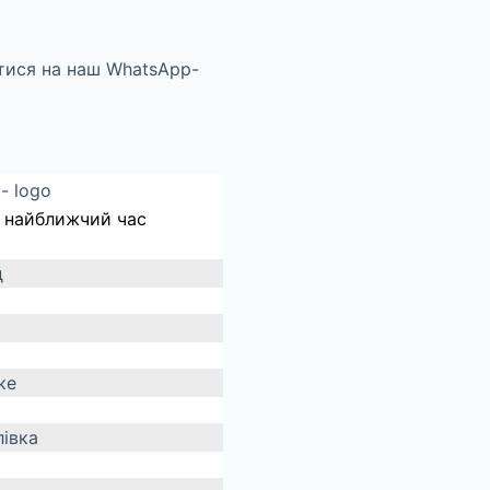
 найближчий час
д
ке
івка