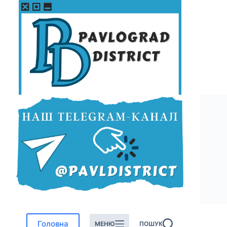
Перейти
до
вмісту
Головна
МЕНЮ
ПОШУК