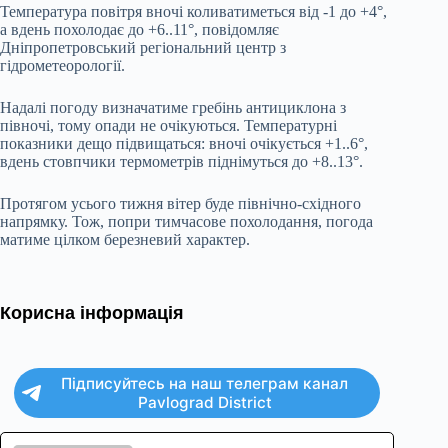
Температура повітря вночі коливатиметься від -1 до +4°,
а вдень похолодає до +6..11°, повідомляє
Дніпропетровський регіональний центр з
гідрометеорології.
Надалі погоду визначатиме гребінь антициклона з
півночі, тому опади не очікуються. Температурні
показники дещо підвищаться: вночі очікується +1..6°,
вдень стовпчики термометрів піднімуться до +8..13°.
Протягом усього тижня вітер буде північно-східного
напрямку. Тож, попри тимчасове похолодання, погода
матиме цілком березневий характер.
Корисна інформація
Підписуйтесь на наш телеграм канал
Pavlograd District