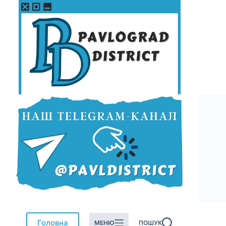
Перейти
до
вмісту
Головна
МЕНЮ
ПОШУК