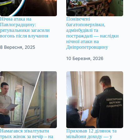
Нічна атака на
Понівечені
Павлоградщину:
багатоповерхівки,
рятувальники загасили
адмінбудівлі та
вогонь після влучання
постраждалі — наслідки
нічної атаки на
8 Вересня, 2025
Дніпропетровщину
10 Березня, 2026
Намагався зґвалтувати
Приховав 12 ділянок та
трьох жінок за вечір – на
мільйони доходу — у