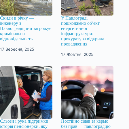
Скиди в річку —
У Павлограді
інженеру з
пошкоджено об’єкт
Павлоградщини загрожує
енергетичної
кримінальна
інфраструктури:
відповідальність
прокуратура відкрила
провадження
17 Вересня, 2025
17 Жовтня, 2025
Сльози і рука підтримки:
Постійно сідав за кермо
історія пенсіонерки, яку
без прав — павлоградцю