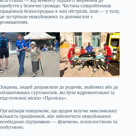
всіх етапах — від моменту першого звернення до
прибуття у безпечні громади. Частина співробітників
працювала безпосередньо в зоні обстрілів, інші — у тилу,
де зустрічали евакуйованих та допомагали з
розміщенням.
Зокрема, людей доправляли до родичів, знайомих або до
облаштованих гуртожитків, які були відремонтовані та
підготовлені місією «Проліска».
Організація повідомляє, що щодня залучає максимальну
кількість працівників, аби забезпечити евакуйованих
необхідною підтримкою — фізичною, психологічною та
побутовою.