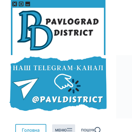
Перейти
до
вмісту
Головна
МЕНЮ
ПОШУК