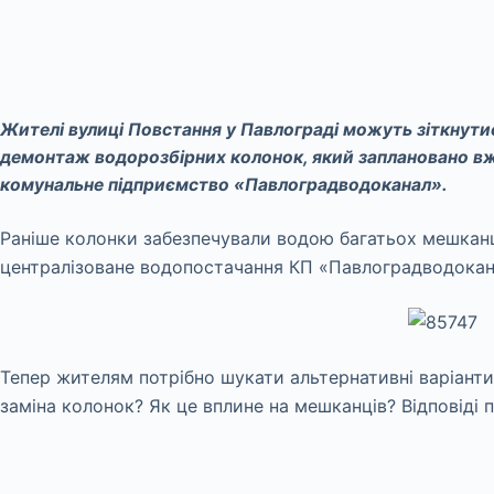
Жителі вулиці Повстання у Павлограді можуть зіткнут
демонтаж водорозбірних колонок, який заплановано вже
комунальне підприємство «Павлоградводоканал».
Раніше колонки забезпечували водою багатьох мешканці
централізоване водопостачання КП «Павлоградводокана
Тепер жителям потрібно шукати альтернативні варіант
заміна колонок? Як це вплине на мешканців? Відповіді 