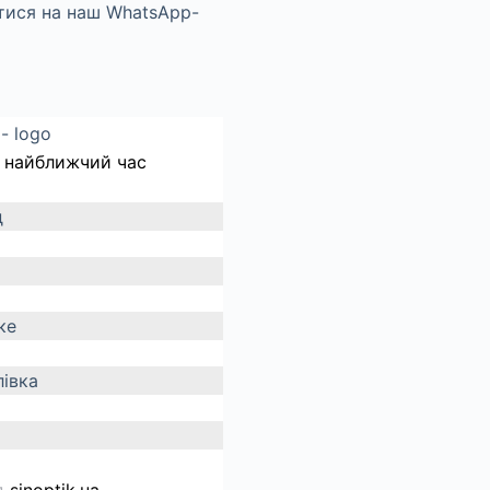
 найближчий час
д
ке
івка
д
sinoptik.ua