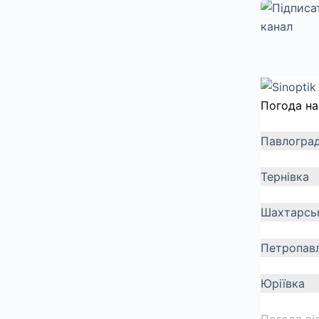
Погода на
Павлогра
Тернівка
Шахтарсь
Петропавл
Юріївка
Погода ві