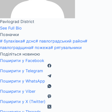
Pavlograd District
See Full Bio
Позначки
#
булахівка
#
дснс
#
павлоградський район
#
павлоградщина
#
пожежа
#
рятувальники
Поділіться новиною
Поширити у Facebook
Поширити у Telegram
Поширити у WhatsApp
Поширити у Viber
Поширити у X (Twitter)
Поширити у Threads