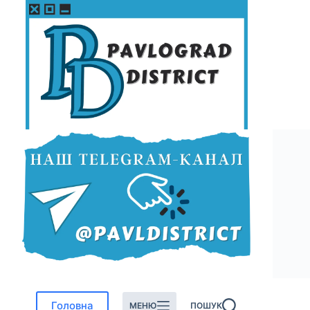
Перейти
до
вмісту
Головна
МЕНЮ
ПОШУК