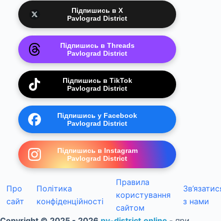
Підпишись в X
Pavlograd District
Підпишись в Threads
Pavlograd District
Підпишись в TikTok
Pavlograd District
Підпишись у Facebook
Pavlograd District
Підпишись в Instagram
Pavlograd District
Правила
Про
Політика
Зв’язатис
користування
сайт
конфіденційності
з нами
сайтом
Copyright © 2025 - 2026
pv-district.online
-
при