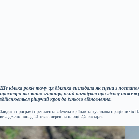
Ще кілька років тому ця ділянка виглядала як сцена з постапок
простори та запах згарища, який нагадував про лісову пожежу 2
здійснюється рішучий крок до їхнього відновлення.
Завдяки програмі президента «Зелена країна» та зусиллям працівників П
висаджено понад 13 тисяч дерев на площі 2,5 гектари.