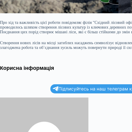
Про хід та важливість цієї роботи повідомляє філія “Східний лісовий о
проводилось шляхом створення лісових культур із ключових деревних по
Поєднання цих порід створює мішані ліси, які є більш стійкими до змін 
Створення нових лісів на місці загиблих насаджень символізує відновлен
злагоджена робота та об’єднання зусиль можуть повернути природі її си
Корисна інформація
Підписуйтесь на наш телеграм ка