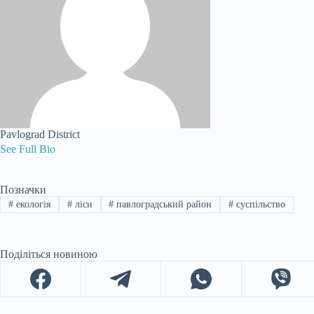
Pavlograd District
See Full Bio
Позначки
#
екологія
#
ліси
#
павлоградський район
#
суспільство
Поділіться новиною