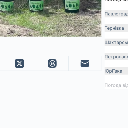
Павлогра
Тернівка
Шахтарсь
Петропавл
Юріївка
Погода ві