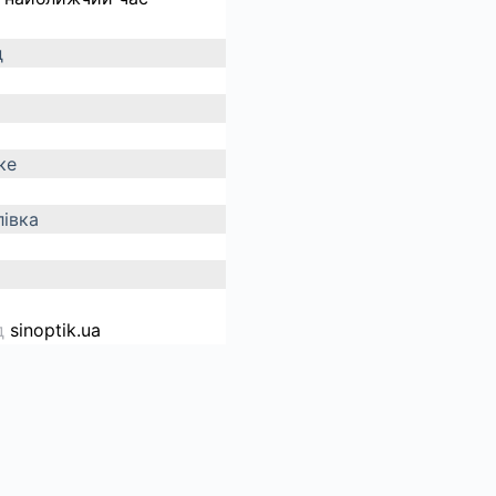
д
ке
івка
д
sinoptik.ua