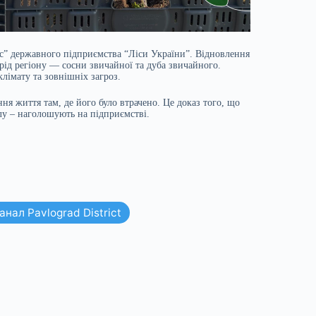
фіс” державного підприємства “Ліси України”. Відновлення
рід регіону — сосни звичайної та дуба звичайного.
клімату та зовнішніх загроз.
ня життя там, де його було втрачено. Це доказ того, що
лу – наголошують на підприємстві.
нал Pavlograd District