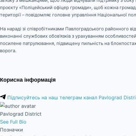
зв’язку з мешканцями, щоб люди відчували підтримку з боку
проєкту «Поліцейський офіцер громади», щоб кожна громада 
території – повідомляє головне управління Національної полі
На нараді зі співробітниками Павлоградського районного ві
виконанні службових обов’язків з урахуванням особливосте
посилене патрулювання, підвищену пильність на блокпостах 
ворога.
Корисна інформація
Підписуйтесь на наш телеграм канал Pavlograd Distri
Pavlograd District
See Full Bio
Позначки