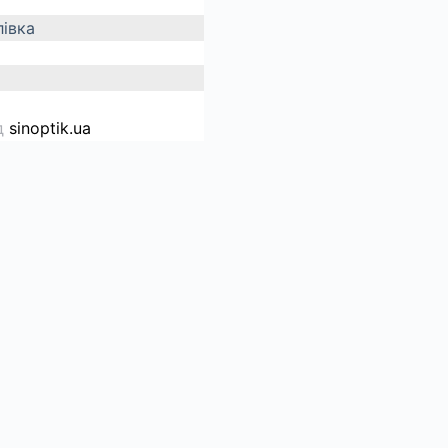
івка
д
sinoptik.ua