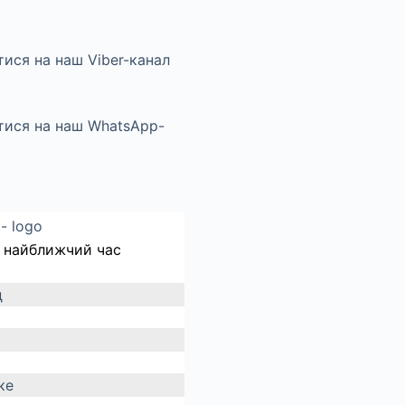
 найближчий час
д
ке