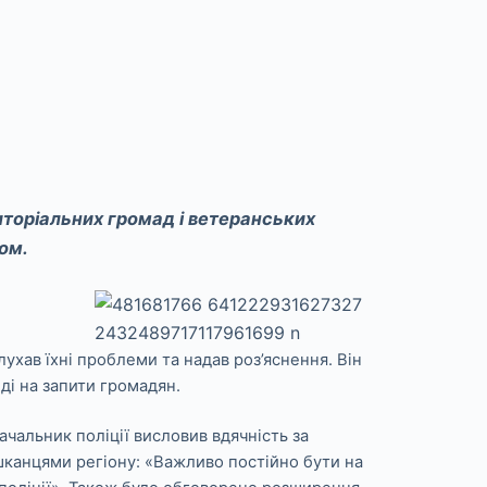
риторіальних громад і ветеранських
ом.
ухав їхні проблеми та надав роз’яснення. Він
ді на запити громадян.
ачальник поліції висловив вдячність за
ешканцями регіону: «Важливо постійно бути на