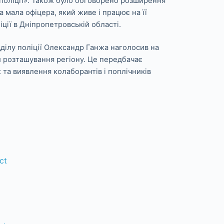
 поліції». Також було обговорено розширення
мала офіцера, який живе і працює на її
ції в Дніпропетровській області.
дділу поліції Олександр Ганжа наголосив на
й розташування регіону. Це передбачає
та виявлення колаборантів і поплічників
ct