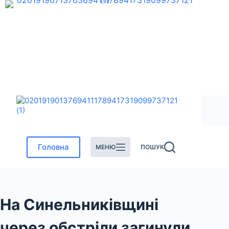
Перейти
до
вмісту
Головна
МЕНЮ
ПОШУК
На Синельниківщині
через обстріли загинули