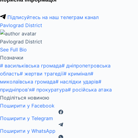
Підписуйтесь на наш телеграм канал
Pavlograd District
Pavlograd District
See Full Bio
Позначки
#
васильківська громада
#
дніпропетровська
область
#
жертви трагедії
#
кримінал
#
миколаївська громада
#
наслідки ударів
#
придніпров'я
#
прокуратура
#
російська атака
Поділіться новиною
Поширити у Facebook
Поширити у Telegram
Поширити у WhatsApp