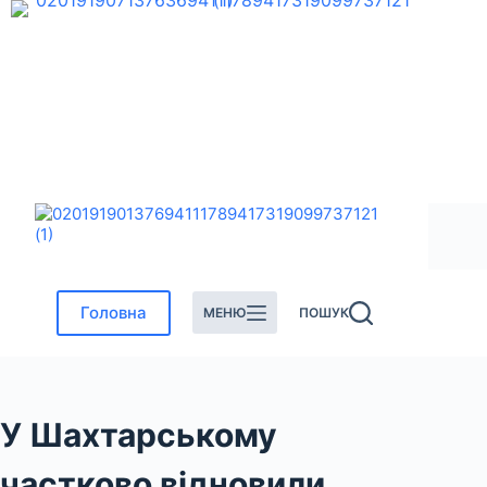
Перейти
до
вмісту
Головна
МЕНЮ
ПОШУК
У Шахтарському
частково відновили