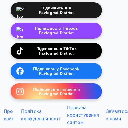
Підпишись в X
Pavlograd District
Підпишись в Threads
Pavlograd District
Підпишись в TikTok
Pavlograd District
Підпишись у Facebook
Pavlograd District
Підпишись в Instagram
Pavlograd District
Правила
Про
Політика
Зв’язатис
користування
сайт
конфіденційності
з нами
сайтом