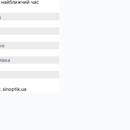
 найближчий час
д
ке
івка
д
sinoptik.ua