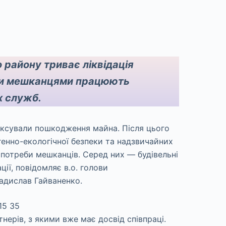
 району триває ліквідація
ими мешканцями працюють
х служб.
іксували пошкодження майна. Після цього
огенно-екологічної безпеки та надзвичайних
потреби мешканців. Серед них — будівельні
ції, повідомляє в.о. голови
ладислав Гайваненко.
ерів, з якими вже має досвід співпраці.