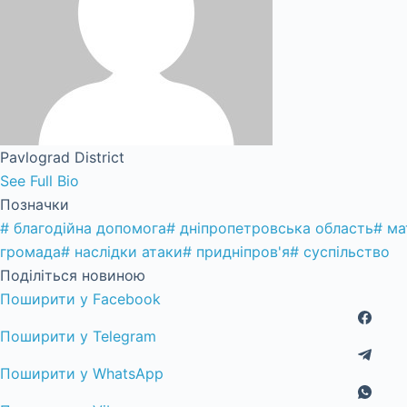
Pavlograd District
See Full Bio
Позначки
#
благодійна допомога
#
дніпропетровська область
#
ма
громада
#
наслідки атаки
#
придніпров'я
#
суспільство
Поділіться новиною
Поширити у Facebook
Поширити у Telegram
Поширити у WhatsApp