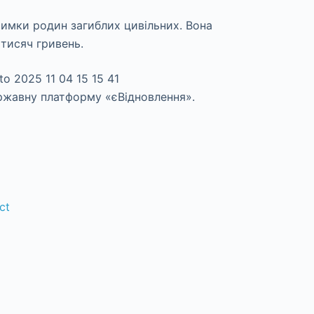
римки родин загиблих цивільних. Вона
тисяч гривень.
ржавну платформу «єВідновлення».
ct