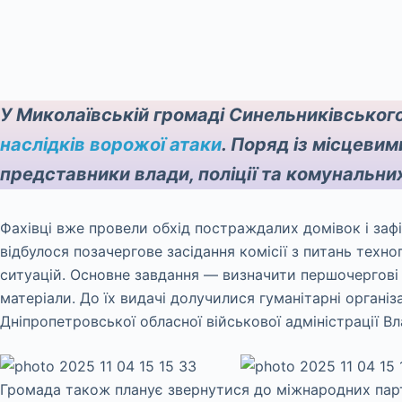
У Миколаївській громаді Синельниківського
наслідків ворожої атаки
. Поряд із місцев
представники влади, поліції та комунальни
Фахівці вже провели обхід постраждалих домівок і заф
відбулося позачергове засідання комісії з питань техн
ситуацій. Основне завдання — визначити першочергові 
матеріали. До їх видачі долучилися гуманітарні організа
Дніпропетровської обласної військової адміністрації В
Громада також планує звернутися до міжнародних партн