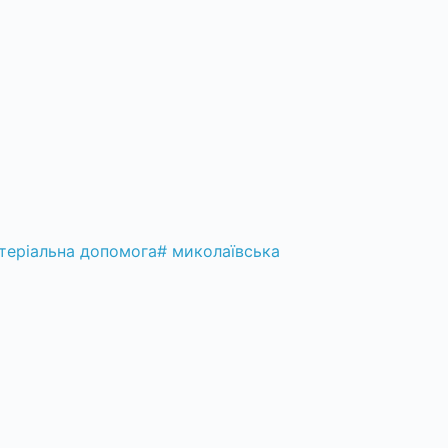
теріальна допомога
#
миколаївська