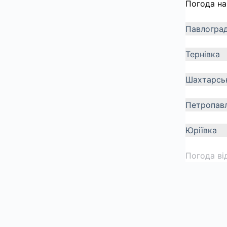
Погода на
Павлогра
Тернівка
Шахтарсь
Петропавл
Юріївка
Погода ві