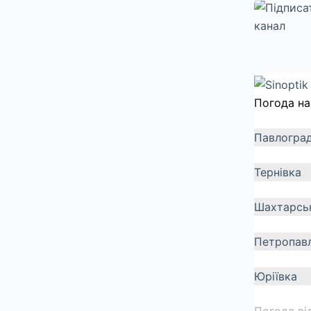
Погода на
Павлогра
Тернівка
Шахтарсь
Петропавл
Юріївка
Погода ві