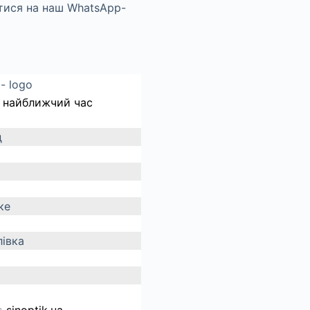
 найближчий час
д
ке
івка
д
sinoptik.ua