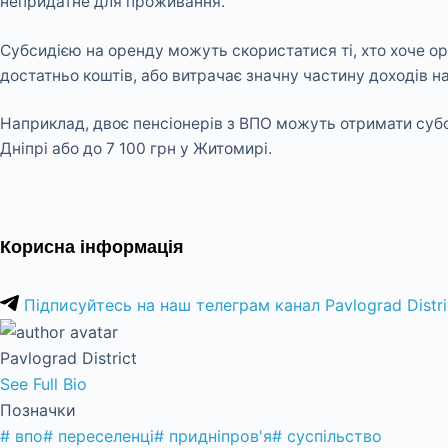
непридатне для проживання.
Субсидією на оренду можуть скористатися ті, хто хоче ор
достатньо коштів, або витрачає значну частину доходів н
Наприклад, двоє пенсіонерів з ВПО можуть отримати субси
Дніпрі або до 7 100 грн у Житомирі.
Корисна інформація
Підписуйтесь на наш телеграм канал Pavlograd Distri
Pavlograd District
See Full Bio
Позначки
#
впо
#
переселенці
#
придніпров'я
#
суспільство