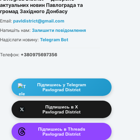
актуальних новин Павлограда та
громад Західного Донбасу
Email:
pavldistrict@gmail.com
Напишіть нам:
Залишити повідомлення
Надіслати новину:
Telegram Bot
Телефон:
+380975697356
Підпишись у Telegram
Pavlograd District
Підпишись в X
Pavlograd District
Підпишись в Threads
Pavlograd District