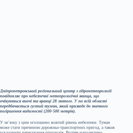
Дніпропетровський регіональний центр з гідрометеорології
повідомляє про небезпечні метеорологічні явища, що
очікуються вночі та вранці 28 лютого. У по всій області
передбачається густий туман, який призведе до значного
погіршення видимості (200-500 метрів).
У зв’язку з цим оголошено жовтий рівень небезпеки. Туман
може стати причиною дорожньо-транспортних пригод, а також
ускладнити пересування пішоходів. Водіям наполегливо