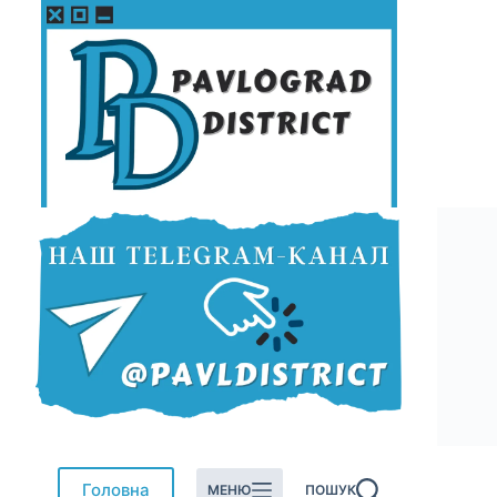
Перейти
до
вмісту
Головна
МЕНЮ
ПОШУК