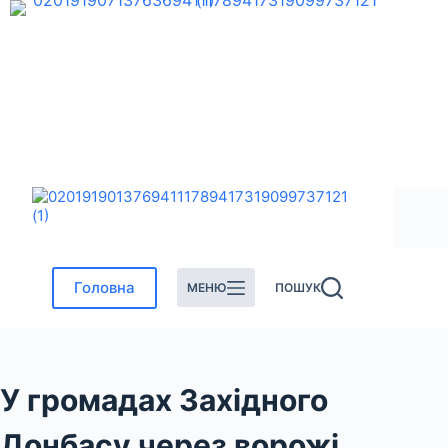
Перейти
до
вмісту
Головна
МЕНЮ
ПОШУК
У громадах Західного
Донбасу через ворожі