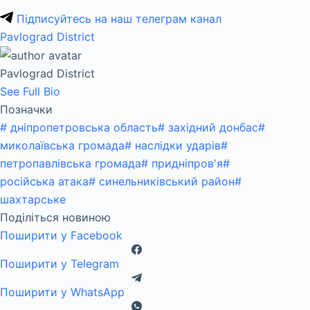
Підписуйтесь на наш телеграм канал
Pavlograd District
Pavlograd District
See Full Bio
Позначки
#
дніпропетровська область
#
західний донбас
#
миколаївська громада
#
наслідки ударів
#
петропавлівська громада
#
придніпров'я
#
російська атака
#
синельниківський район
#
шахтарське
Поділіться новиною
Поширити у Facebook
Поширити у Telegram
Поширити у WhatsApp