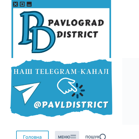
Перейти
до
вмісту
Головна
МЕНЮ
ПОШУК