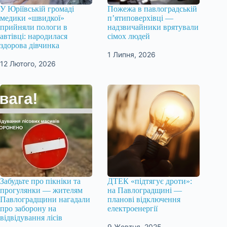
У Юріївській громаді
Пожежа в павлоградській
медики «швидкої»
п’ятиповерхівці —
прийняли пологи в
надзвичайники врятували
автівці: народилася
сімох людей
здорова дівчинка
1 Липня, 2026
12 Лютого, 2026
Забудьте про пікніки та
ДТЕК «підтягує дроти»:
прогулянки — жителям
на Павлоградщині —
Павлоградщини нагадали
планові відключення
про заборону на
електроенергії
відвідування лісів
9 Жовтня, 2025