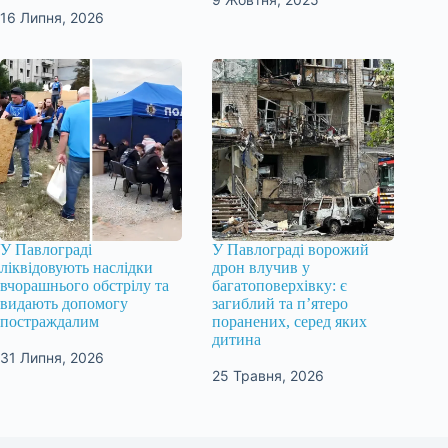
16 Липня, 2026
У Павлограді
У Павлограді ворожий
ліквідовують наслідки
дрон влучив у
вчорашнього обстрілу та
багатоповерхівку: є
видають допомогу
загиблий та п’ятеро
постраждалим
поранених, серед яких
дитина
31 Липня, 2026
25 Травня, 2026