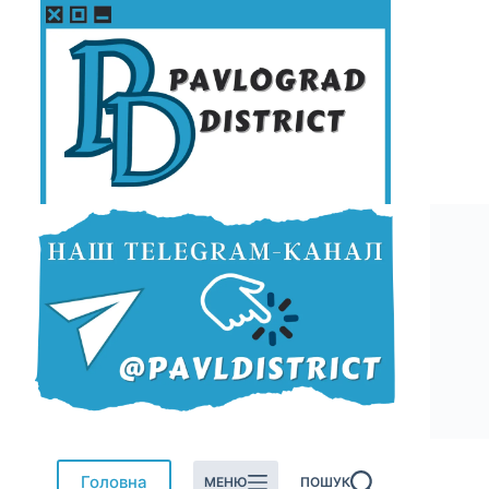
Перейти
до
вмісту
Головна
МЕНЮ
ПОШУК