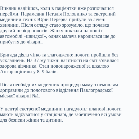
Виклик надійшов, коли в пацієнтки вже розпочалися
перейми. Парамедик Наталія Половинко та екстрений
медичний технік Юрій Перерва прибули за лічені
хвилини. Після огляду стало зрозуміло, що почався
другий період пологів. Жінку поклали на ноші в
автомобілі «швидкої», однак малеча народилася ще до
прибуття до лікарні.
Бригада діяла чітко та злагоджено: пологи пройшли без
ускладнень. На 37-му тижні вагітності на світ з’явилася
здорова дівчинка. Стан новонародженої за шкалою
Апгар оцінили у 8–9 балів.
Після необхідних медичних процедур маму з немовлям
доправили до пологового відділення Павлоградської
міської лікарні №1.
У центрі екстреної медицини нагадують: планові пологи
мають відбуватися у стаціонарі, де забезпечено всі умови
для безпеки жінки та дитини.