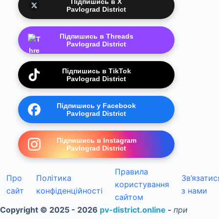
Підпишись в X
Pavlograd District
Підпишись в Threads
Pavlograd District
Підпишись в TikTok
Pavlograd District
Підпишись у Facebook
Pavlograd District
Підпишись в Instagram
Pavlograd District
Правила
Про
Політика
Зв’язатис
користування
сайт
конфіденційності
з нами
сайтом
Copyright © 2025 - 2026
pv-district.online
-
при