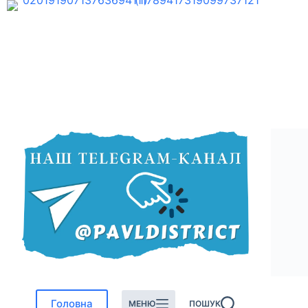
Перейти
до
вмісту
Головна
МЕНЮ
ПОШУК