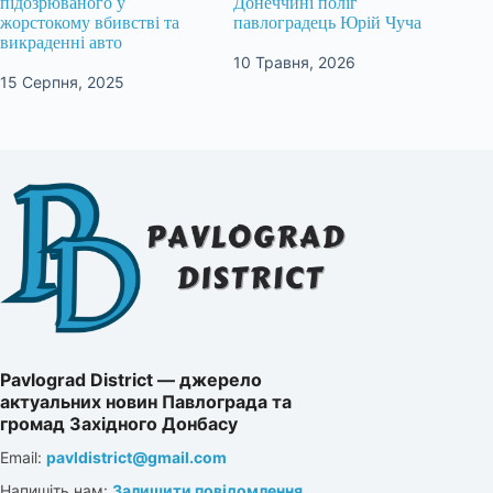
підозрюваного у
Донеччині поліг
жорстокому вбивстві та
павлоградець Юрій Чуча
викраденні авто
10 Травня, 2026
15 Серпня, 2025
Pavlograd District — джерело
актуальних новин Павлограда та
громад Західного Донбасу
Email:
pavldistrict@gmail.com
Напишіть нам:
Залишити повідомлення