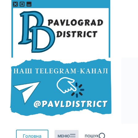
Перейти
до
вмісту
Головна
МЕНЮ
ПОШУК