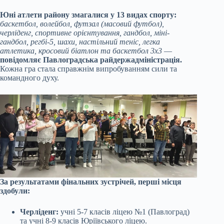
Юні атлети району змагалися у 13 видах спорту:
баскетбол, волейбол, футзал (масовий футбол),
черліденг, спортивне орієнтування, гандбол, міні-
гандбол, регбі-5, шахи, настільний теніс, легка
атлетика, кросовий біатлон та баскетбол 3х3
—
повідомляє Павлоградська райдержадміністрація.
Кожна гра стала справжнім випробуванням сили та
командного духу.
За результатами фінальних зустрічей, перші місця
здобули:
Черліденг:
учні 5-7 класів ліцею №1 (Павлоград)
та учні 8-9 класів Юріївського ліцею.