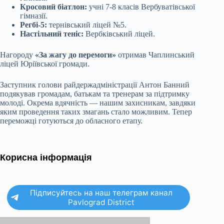
Кросовий біатлон:
учні 7-8 класів Вербуватівської
гімназії.
Регбі-5:
тернівський ліцей №5.
Настільний теніс:
Вербківський ліцей.
Нагороду
«За жагу до перемоги»
отримав Чаплинський
ліцей Юріївської громади.
Заступник голови райдержадміністрації Антон Банний
подякував громадам, батькам та тренерам за підтримку
молоді. Окрема вдячність — нашим захисникам, завдяки
яким проведення таких змагань стало можливим. Тепер
переможці готуються до обласного етапу.
Корисна інформація
Підписуйтесь на наш телеграм канал
Pavlograd District