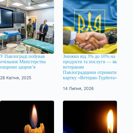
У Павлограді побував
Знижки від 3% до 10% на
очільник Міністерства
продукти та послуги — як
охорони здоров’я
ветеранам
Павлоградщини отримати
28 Квітня, 2025
картку «Ветеран-Турбота»
14 Липня, 2026