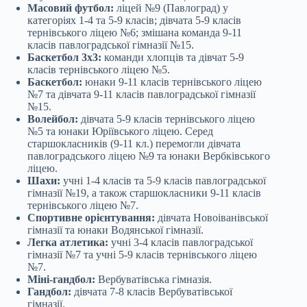
Масовий футбол:
ліцей №9 (Павлоград) у
категоріях 1-4 та 5-9 класів; дівчата 5-9 класів
тернівського ліцею №6; змішана команда 9-11
класів павлоградської гімназії №15.
Баскетбол 3х3:
команди хлопців та дівчат 5-9
класів тернівського ліцею №5.
Баскетбол:
юнаки 9-11 класів тернівського ліцею
№7 та дівчата 9-11 класів павлоградської гімназії
№15.
Волейбол:
дівчата 5-9 класів тернівського ліцею
№5 та юнаки Юріївського ліцею. Серед
старшокласників (9-11 кл.) перемогли дівчата
павлоградського ліцею №9 та юнаки Вербківського
ліцею.
Шахи:
учні 1-4 класів та 5-9 класів павлоградської
гімназії №19, а також старшокласники 9-11 класів
тернівського ліцею №7.
Спортивне орієнтування:
дівчата Новоіванівської
гімназії та юнаки Водянської гімназії.
Легка атлетика:
учні 3-4 класів павлоградської
гімназії №7 та учні 5-9 класів тернівського ліцею
№7.
Міні-гандбол:
Вербуватівська гімназія.
Гандбол:
дівчата 7-8 класів Вербуватівської
гімназії.