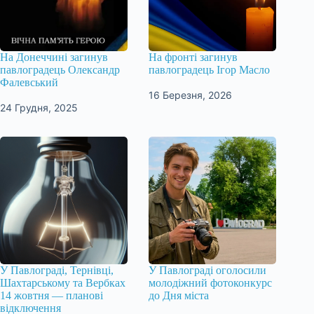
На Донеччині загинув
На фронті загинув
павлоградець Олександр
павлоградець Ігор Масло
Фалевський
16 Березня, 2026
24 Грудня, 2025
У Павлограді, Тернівці,
У Павлограді оголосили
Шахтарському та Вербках
молодіжний фотоконкурс
14 жовтня — планові
до Дня міста
відключення