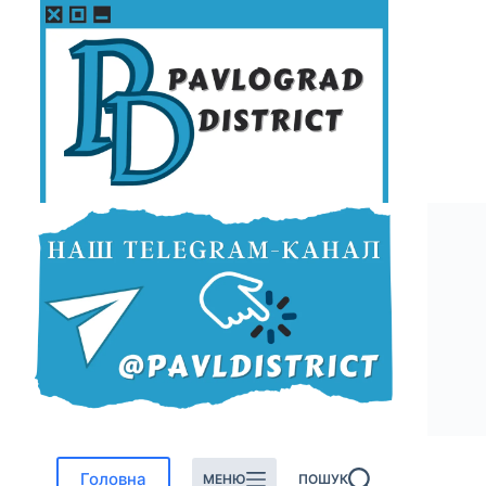
Перейти
до
вмісту
Головна
МЕНЮ
ПОШУК