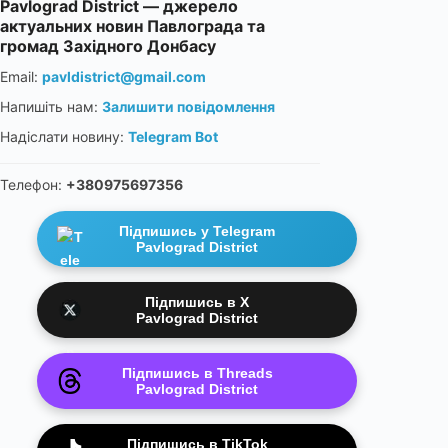
Pavlograd District — джерело
актуальних новин Павлограда та
громад Західного Донбасу
Email:
pavldistrict@gmail.com
Напишіть нам:
Залишити повідомлення
Надіслати новину:
Telegram Bot
Телефон:
+380975697356
Підпишись у Telegram
Pavlograd District
Підпишись в X
Pavlograd District
Підпишись в Threads
Pavlograd District
Підпишись в TikTok