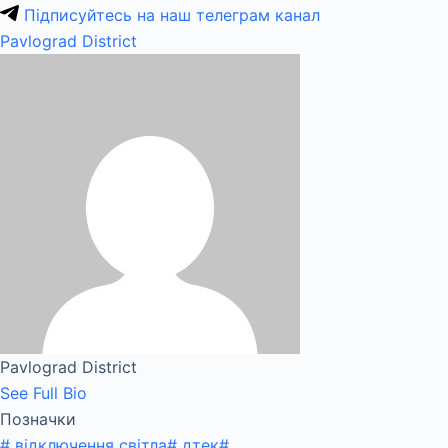
Підписуйтесь на наш телеграм канал
Pavlograd District
Pavlograd District
See Full Bio
Позначки
#
відключення світла
#
дтек
#