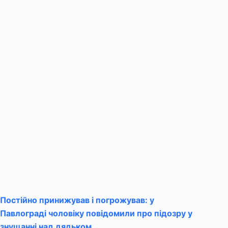
Постійно принижував і погрожував: у
Павлограді чоловіку повідомили про підозру у
знущанні над дядьком