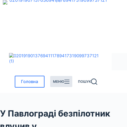
Перейти
до
вмісту
Головна
МЕНЮ
ПОШУК
У Павлограді безпілотник
влучив у