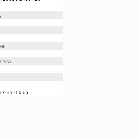
д
ке
івка
д
sinoptik.ua