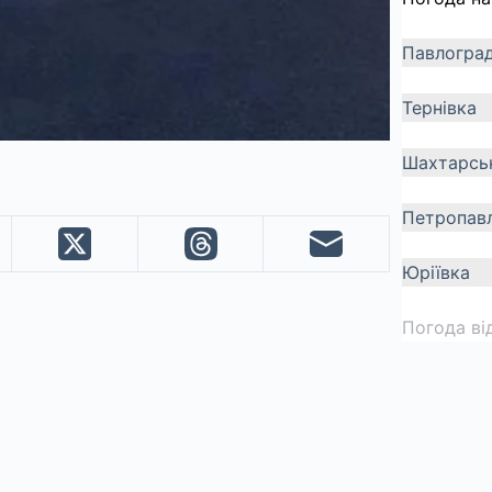
Павлогра
Тернівка
Шахтарсь
Петропавл
Юріївка
Погода ві