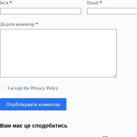
Ім’я
*
Email
*
Додати коментар
*
I accept the
Privacy Policy
Опублікувати коментар
Вам має це сподобатись