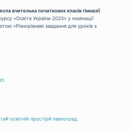
сла вчителька початкових класів гімназії
рсу «Освіта України 2025» у номінації
тою «Різнорівневі завдання для уроків з
ct
іта
#
освітній простір
#
павлоград