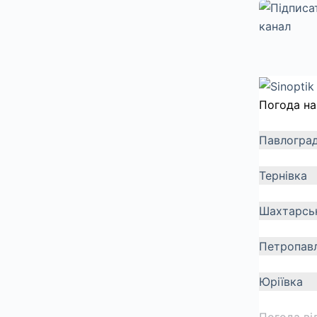
Погода на
Павлогра
Тернівка
Шахтарсь
Петропавл
Юріївка
Погода ві