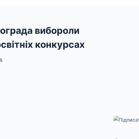
лограда вибороли
освітніх конкурсах
Д