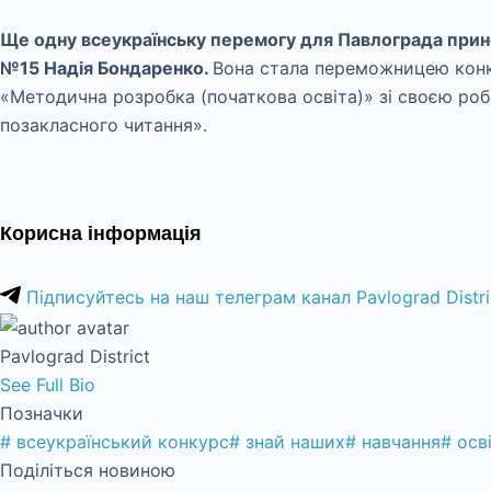
Ще одну всеукраїнську перемогу для Павлограда прине
№15 Надія Бондаренко.
Вона стала переможницею конку
«Методична розробка (початкова освіта)» зі своєю робо
позакласного читання».
Корисна інформація
Підписуйтесь на наш телеграм канал Pavlograd Distri
Pavlograd District
See Full Bio
Позначки
#
всеукраїнський конкурс
#
знай наших
#
навчання
#
осв
Поділіться новиною