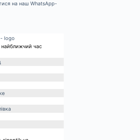
 найближчий час
д
ке
івка
д
sinoptik.ua