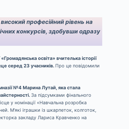
високий професійний рівень на
ічних конкурсів, здобувши одразу
 «Громадянська освіта» вчителька історії
ісце серед 23 учасників.
Про це повідомили
мназії №4 Марина Лутай, яка стала
майстерності.
За підсумками фінального
місце у номінації «Навчальна розробка
ей. М’які іграшки із шкарпеток, колготок,
екторка закладу Лариса Кравченко на