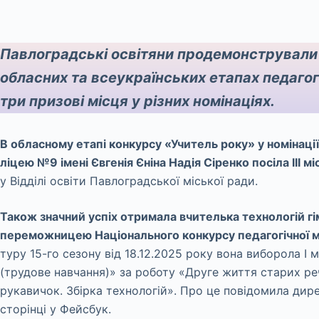
Павлоградські освітяни продемонстрували 
обласних та всеукраїнських етапах педагог
три призові місця у різних номінаціях.
В обласному етапі конкурсу «Учитель року» у номінації
ліцею №9 імені Євгенія Єніна Надія Сіренко посіла ІІІ м
у Відділі освіти Павлоградської міської ради.
Також значний успіх отримала вчителька технологій гі
переможницею Національного конкурсу педагогічної 
туру 15-го сезону від 18.12.2025 року вона виборола І 
(трудове навчання)» за роботу «Друге життя старих реч
рукавичок. Збірка технологій». Про це повідомила дир
сторінці у Фейсбук.