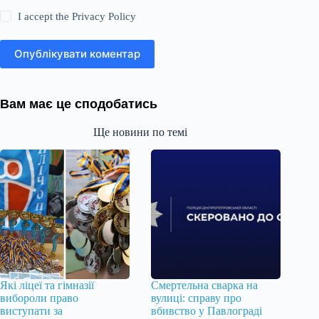
I accept the
Privacy Policy
Опублікувати коментар
Вам має це сподобатись
Ще новини по темі
Які ліцеї та гімназії
Смертельна сварка на
вибороли право
вулиці: справу про
виступати за
вбивство у Павлограді