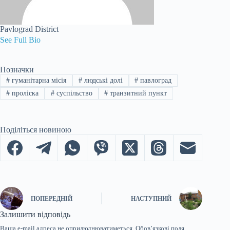
Pavlograd District
See Full Bio
Позначки
#
гуманітарна місія
#
людські долі
#
павлоград
#
проліска
#
суспільство
#
транзитний пункт
Поділіться новиною
ПОПЕРЕДНІЙ
НАСТУПНИЙ
Залишити відповідь
Ваша e-mail адреса не оприлюднюватиметься.
Обов’язкові поля