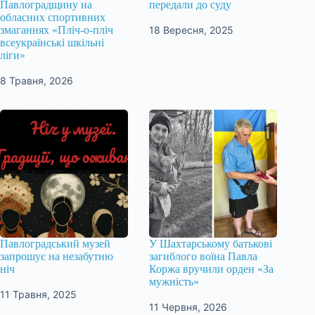
Павлоградщину на
передали до суду
обласних спортивних
18 Вересня, 2025
змаганнях «Пліч-о-пліч
всеукраїнські шкільні
ліги»
8 Травня, 2026
Павлоградський музей
У Шахтарському батькові
запрошує на незабутню
загиблого воїна Павла
ніч
Коржа вручили орден «За
мужність»
11 Травня, 2025
11 Червня, 2026