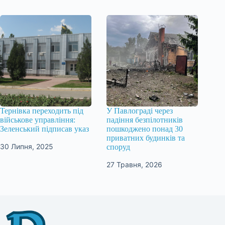
Тернівка переходить під
У Павлограді через
військове управління:
падіння безпілотників
Зеленський підписав указ
пошкоджено понад 30
приватних будинків та
30 Липня, 2025
споруд
27 Травня, 2026