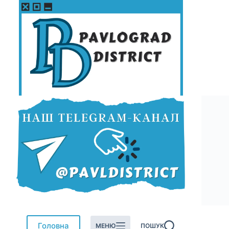
Перейти
до
вмісту
Головна
МЕНЮ
ПОШУК