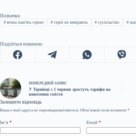
Позначки
#
вічна пам'ять герою
#
герої не вмирають
#
суспільство
#
шах
Поділіться новиною
ПОПЕРЕДНІЙ
ЗАПИС
У Тернівці з 1 червня зростуть тарифи на
вивезення сміття
Залишити відповідь
Ваша e-mail адреса не оприлюднюватиметься.
Обов’язкові поля позначені
*
Ім’я
*
Email
*