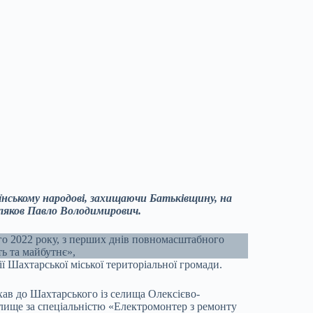
раїнському народові, захищаючи Батьківщину, на
ляков Павло Володимирович.
го 2022 року, з перших днів повномасштабного
ь та майбутнє»,
ї Шахтарської міської територіальної громади.
хав до Шахтарського із селища Олексієво-
илище за спеціальністю «Електромонтер з ремонту