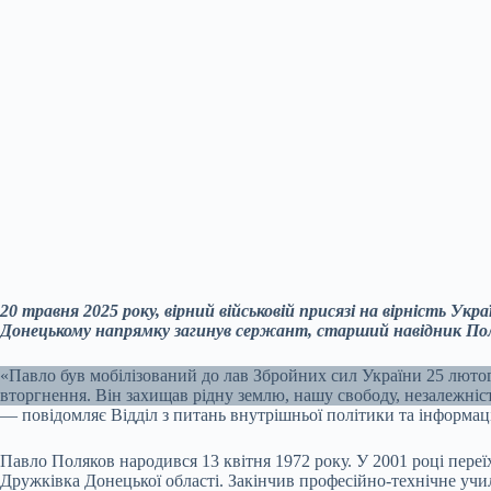
20 травня 2025 року, вірний військовій присязі на вірність Ук
Донецькому напрямку загинув сержант, старший навідник По
«Павло був мобілізований до лав Збройних сил України 25 люто
вторгнення. Він захищав рідну землю, нашу свободу, незалежніст
— повідомляє Відділ з питань внутрішньої політики та інформаці
Павло Поляков народився 13 квітня 1972 року. У 2001 році переї
Дружківка Донецької області. Закінчив професійно-технічне уч