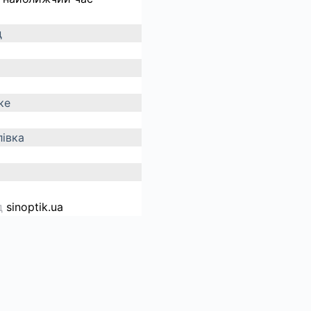
д
ке
івка
д
sinoptik.ua