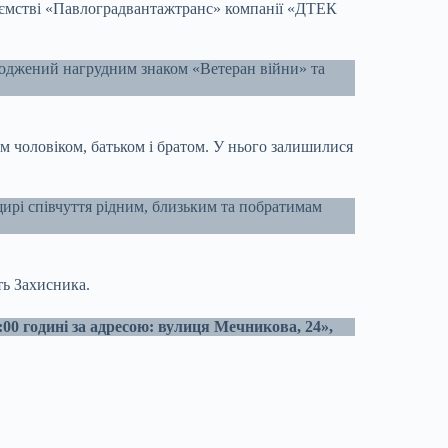
иємстві «Павлоградвантажтранс» компанії «ДТЕК
ороджений нагрудним знаком «Ветеран війни» та
 чоловіком, батьком і братом. У нього залишилися
щирі співчуття рідним, близьким та побратимам
ть Захисника.
00 годині за адресою: вулиця Мечникова, 24»,