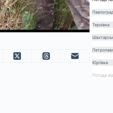
Павлогра
Тернівка
Шахтарсь
Петропавл
Юріївка
Погода ві