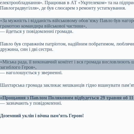
електрообладнання». Працював в АТ «Укртелеком» та на підпр
Павлоградвугілля», де був слюсарем з ремонту устаткування.
«За мужність і відданість військовому обов’язку Павло був наг
грамотою командира військової частини»,
— йдеться у повідомленні громади.
Павло був справжнім патріотом, надійним побратимом, люблячим
дружина, син і дві сестри.
«Міська рада, її виконавчий комітет і вся громада висловлюють 
загиблого Героя»,
— наголошується у зверненні.
Шахтарська громада закликає мешканців гідно вшанувати пам’я
«Прощання з Павлом Поляковим відбудеться 29 травня об 11:
— зазначають у повідомленні.
Доземний уклін і вічна пам’ять Герою!