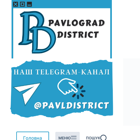
Перейти
до
вмісту
Головна
МЕНЮ
ПОШУК