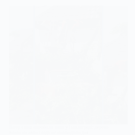
Вітер і дощ наробили лиха у Павлограді: дерево
впало на авто і ледь не пошкодило дах