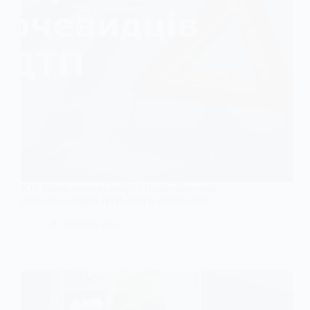
Хто бачив момент аварії? Правоохоронці
шукають свідків ДТП біля Карабинівки
29 Травня, 2025