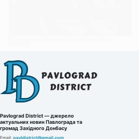
Евакуація через Павлоград: як люди рятуються
від війни
29 Травня, 2025
Pavlograd District — джерело
актуальних новин Павлограда та
громад Західного Донбасу
Email:
pavldistrict@gmail.com