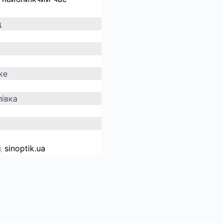
д
ке
івка
д
sinoptik.ua