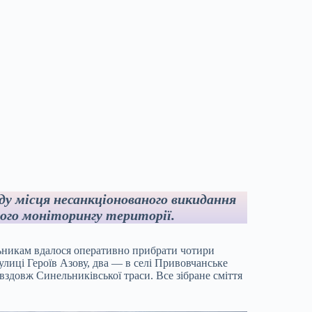
ду місця несанкціонованого викидання
вого моніторингу території.
ьникам вдалося оперативно прибрати чотири
вулиці Героїв Азову, два — в селі Привовчанське
 вздовж Синельниківської траси. Все зібране сміття