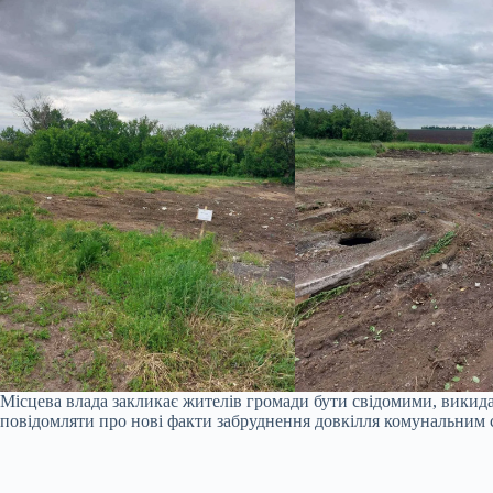
Місцева влада закликає жителів громади бути свідомими, викида
повідомляти про нові факти забруднення довкілля комунальним