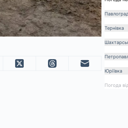
Павлогра
Тернівка
Шахтарсь
Петропавл
Юріївка
Погода ві