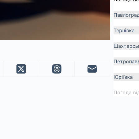
Павлогра
Тернівка
Шахтарсь
Петропавл
Юріївка
Погода ві