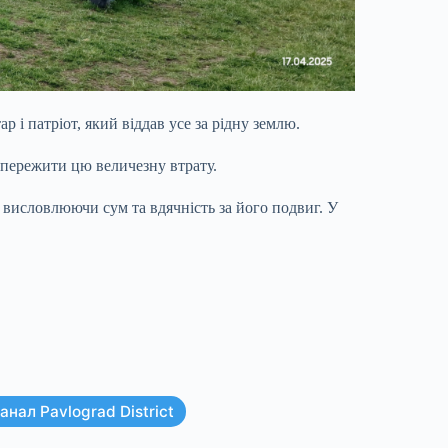
 і патріот, який віддав усе за рідну землю.
о пережити цю величезну втрату.
 висловлюючи сум та вдячність за його подвиг. У
нал Pavlograd District