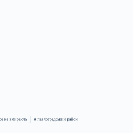
ої не вмирають
#
павлоградський район