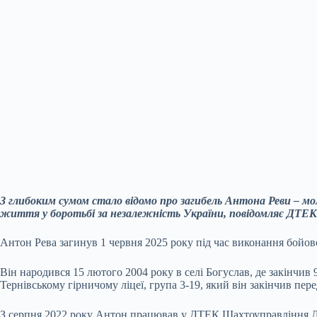
З глибоким сумом стало відомо про загибель Антона Реви – мол
життя у боротьбі за незалежність України, повідомляє ДТЕК
Антон Рева загинув 1 червня 2025 року під час виконання бойо
Він народився 15 лютого 2004 року в селі Богуслав, де закінчив
Тернівському гірничому ліцеї, група 3-19, який він закінчив пер
З серпня 2022 року Антон працював у ДТЕК Шахтоуправління Д