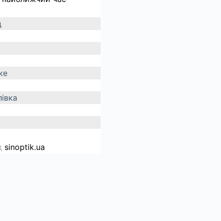
д
ке
івка
д
sinoptik.ua