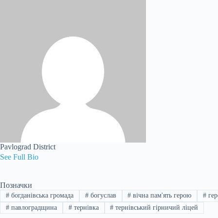
Pavlograd District
See Full Bio
Позначки
#
богданівська громада
#
богуслав
#
вічна пам'ять герою
#
гер
#
павлоградщина
#
тернівка
#
тернівський гірничий ліцей