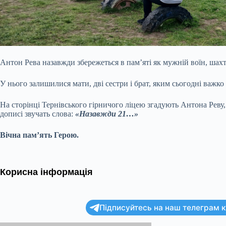
Антон Рева назавжди збережеться в пам’яті як мужній воїн, шахтар
У нього залишилися мати, дві сестри і брат, яким сьогодні важк
На сторінці Тернівського гірничого ліцею згадують Антона Реву,
дописі звучать слова:
«Назавжди 21…»
Вічна пам’ять Герою.
Корисна інформація
Підписуйтесь на наш телеграм ка