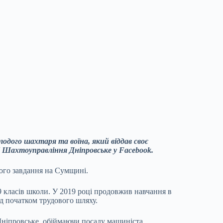
одого шахтаря та воїна, який віддав своє
 Шахтоуправління Дніпровське у Facebook.
вого завдання на Сумщині.
 9 класів школи. У 2019 році продовжив навчання в
ед початком трудового шляху.
ніпровське, обіймаючи посаду машиніста