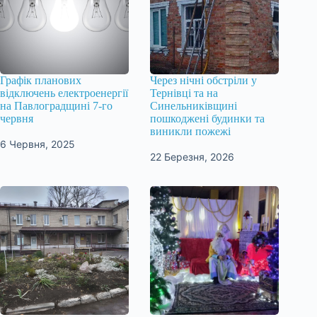
Графік планових
Через нічні обстріли у
відключень електроенергії
Тернівці та на
на Павлоградщині 7-го
Синельниківщині
червня
пошкоджені будинки та
виникли пожежі
6 Червня, 2025
22 Березня, 2026