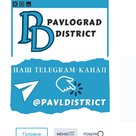
Перейти
до
вмісту
Головна
МЕНЮ
ПОШУК