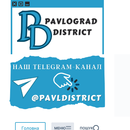
Перейти
до
вмісту
Головна
МЕНЮ
ПОШУК