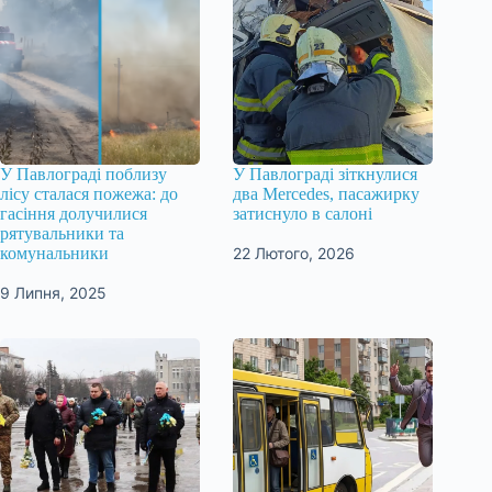
У Павлограді поблизу
У Павлограді зіткнулися
лісу сталася пожежа: до
два Mercedes, пасажирку
гасіння долучилися
затиснуло в салоні
рятувальники та
22 Лютого, 2026
комунальники
9 Липня, 2025