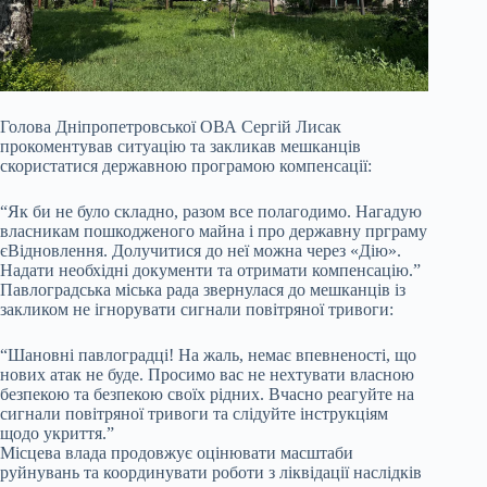
Голова Дніпропетровської ОВА Сергій Лисак
прокоментував ситуацію та закликав мешканців
скористатися державною програмою компенсації:
“Як би не було складно, разом все полагодимо. Нагадую
власникам пошкодженого майна і про державну прграму
єВідновлення. Долучитися до неї можна через «Дію».
Надати необхідні документи та отримати компенсацію.”
Павлоградська міська рада звернулася до мешканців із
закликом не ігнорувати сигнали повітряної тривоги:
“Шановні павлоградці! На жаль, немає впевненості, що
нових атак не буде. Просимо вас не нехтувати власною
безпекою та безпекою своїх рідних. Вчасно реагуйте на
сигнали повітряної тривоги та слідуйте інструкціям
щодо укриття.”
Місцева влада продовжує оцінювати масштаби
руйнувань та координувати роботи з ліквідації наслідків