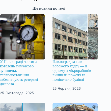
Ще новини по темі
У Павлограді частина
Павлоград зазнав
котелень тимчасово
ворожого удару — в
зупинена,
одному з мікрорайонів
теплопостачання
виникли пожежі та
забезпечують резервні
понівечено будівлі
джерела
25 Червня, 2026
25 Листопада, 2025