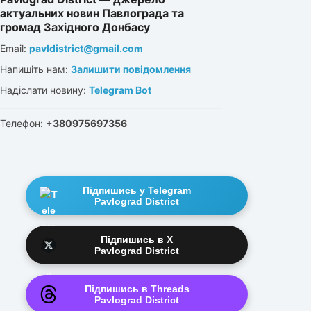
актуальних новин Павлограда та
громад Західного Донбасу
Email:
pavldistrict@gmail.com
Напишіть нам:
Залишити повідомлення
Надіслати новину:
Telegram Bot
Телефон:
+380975697356
Підпишись у Telegram
Pavlograd District
Підпишись в X
Pavlograd District
Підпишись в Threads
Pavlograd District