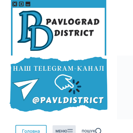
Перейти
до
вмісту
Головна
МЕНЮ
ПОШУК