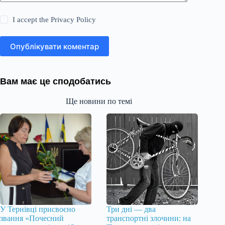
I accept the
Privacy Policy
Опублікувати коментар
Вам має це сподобатись
Ще новини по темі
У Тернівці присвоєно
Три дні — два
звання «Почесний
транспортні злочини: на