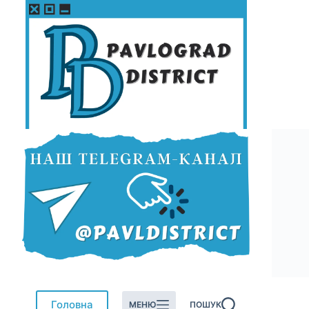
Перейти
до
вмісту
Головна
МЕНЮ
ПОШУК