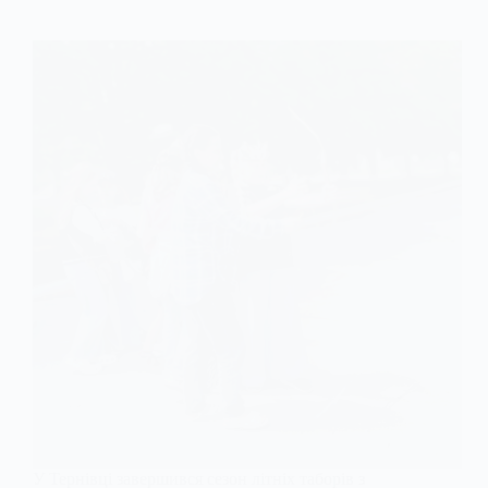
У Тернівці завершився сезон літніх таборів з