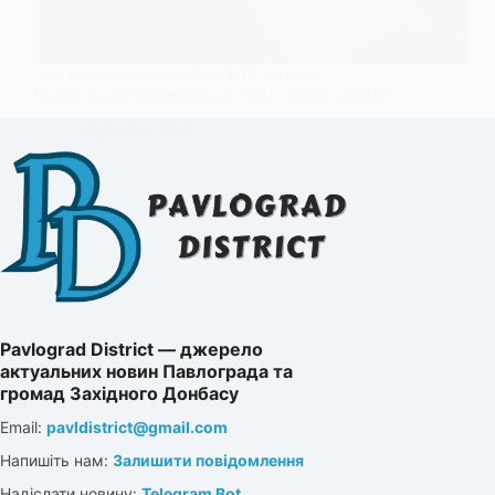
«Не ускладнюйте роботу ППО»: водії
Павлоградщини отримали чітке попередження
12 Липня, 2025
Pavlograd District — джерело
актуальних новин Павлограда та
громад Західного Донбасу
Email:
pavldistrict@gmail.com
Напишіть нам:
Залишити повідомлення
Надіслати новину:
Telegram Bot