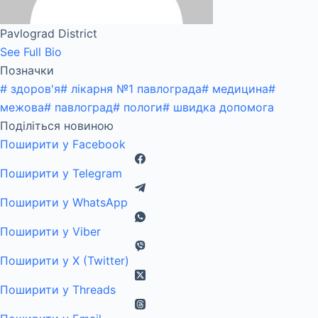
Pavlograd District
See Full Bio
Позначки
#
здоров'я
#
лікарня №1 павлограда
#
медицина
#
межова
#
павлоград
#
пологи
#
швидка допомога
Поділіться новиною
Поширити у Facebook
Поширити у Telegram
Поширити у WhatsApp
Поширити у Viber
Поширити у X (Twitter)
Поширити у Threads