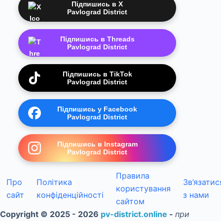
Підпишись в X
Pavlograd District
Підпишись в Threads
Pavlograd District
Підпишись в TikTok
Pavlograd District
Підпишись у Facebook
Pavlograd District
Підпишись в Instagram
Pavlograd District
Правила
Про
Політика
Зв’язатис
користування
сайт
конфіденційності
з нами
сайтом
Copyright © 2025 - 2026
pv-district.online
-
при