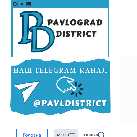
Перейти
до
вмісту
Головна
МЕНЮ
ПОШУК