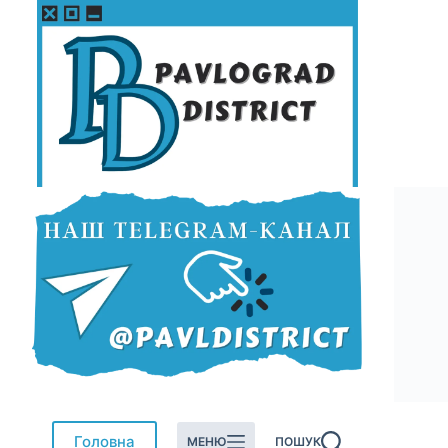
Перейти
до
вмісту
Головна
МЕНЮ
ПОШУК