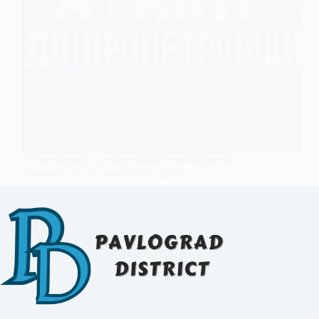
У Павлоградському районі приборкали
пожежу після ракетного удару
20 ЛИПНЯ, 2025