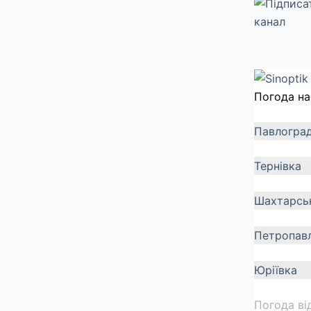
Погода на
Павлогра
Тернівка
Шахтарсь
Петропавл
Юріївка
Погода ві