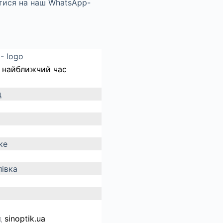
 найближчий час
д
ке
івка
д
sinoptik.ua