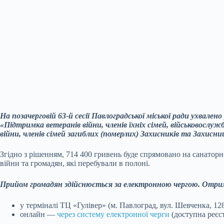
На позачерговій 63-й сесії Павлоградської міської ради ухвале
«Підтримка ветеранів війни, членів їхніх сімей, військовослужб
війни, членів сімей загиблих (померлих) Захисників та Захисни
Згідно з рішенням, 714 400 гривень буде спрямовано на санаторн
війни та громадян, які перебували в полоні.
Прийом громадян здійснюється за електронною чергою. Отри
у терміналі ТЦ «Гулівер» (м. Павлоград, вул. Шевченка, 12
онлайн —
через систему електронної черги
(доступна реєст