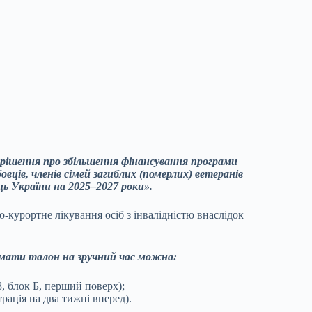
но рішення про збільшення фінансування програми
овців, членів сімей загиблих (померлих) ветеранів
ць України на 2025–2027 роки».
о-курортне лікування осіб з інвалідністю внаслідок
мати талон на зручний час можна:
8, блок Б, перший поверх);
рація на два тижні вперед).