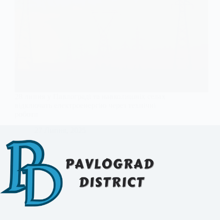
28 липня у Павлограді та навколишніх селах
відключать електроенергію через технічні
роботи
27 Липня, 2025