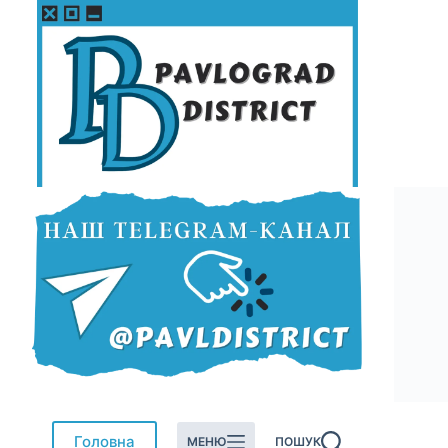
Перейти
до
вмісту
Головна
МЕНЮ
ПОШУК