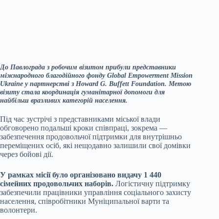
До Павлограда з робочим візитом прибули представники
міжнародного благодійного фонду Global Empowerment Mission
Ukraine у партнерстві з Howard G. Buffett Foundation. Метою
візиту стала координація гуманітарної допомоги для
найбільш вразливих категорій населення.
Під час зустрічі з представниками міської влади
обговорено подальші кроки співпраці, зокрема —
забезпечення продовольчої підтримки для внутрішньо
переміщених осіб, які нещодавно залишили свої домівки
через бойові дії.
У рамках місії було організовано видачу 1 440
сімейних продовольчих наборів.
Логістичну підтримку
забезпечили працівники управління соціального захисту
населення, співробітники Муніципальної варти та
волонтери.