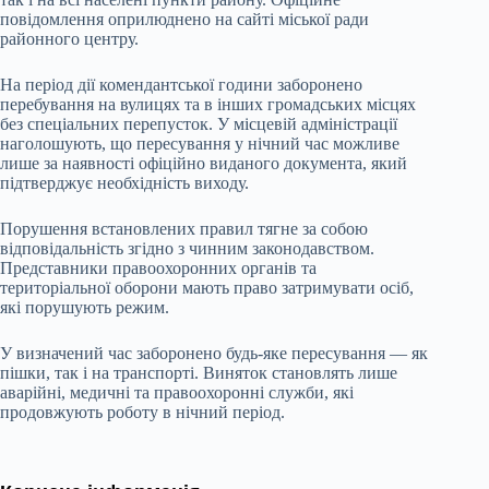
повідомлення оприлюднено на сайті міської ради
районного центру.
На період дії комендантської години заборонено
перебування на вулицях та в інших громадських місцях
без спеціальних перепусток. У місцевій адміністрації
наголошують, що пересування у нічний час можливе
лише за наявності офіційно виданого документа, який
підтверджує необхідність виходу.
Порушення встановлених правил тягне за собою
відповідальність згідно з чинним законодавством.
Представники правоохоронних органів та
територіальної оборони мають право затримувати осіб,
які порушують режим.
У визначений час заборонено будь-яке пересування — як
пішки, так і на транспорті. Виняток становлять лише
аварійні, медичні та правоохоронні служби, які
продовжують роботу в нічний період.