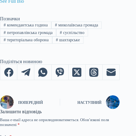
See Full Bio
Позначки
#
комендантська година
#
миколаївська громада
#
петропавлівська громада
#
суспільство
#
територіальна оборона
#
шахтарське
Поділіться новиною
ПОПЕРЕДНІЙ
НАСТУПНИЙ
Залишити відповідь
Ваша e-mail адреса не оприлюднюватиметься.
Обов’язкові поля
позначені
*