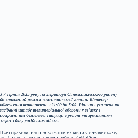
З 7 серпня 2025 року на території Синельниківського району
діє оновлений режим комендантської години. Відтепер
обмеження встановлено з 21:00 до 5:00. Рішення ухвалено на
засіданні штабу територіальної оборони у зв’язку з
погіршенням безпекової ситуації в регіоні та зростанням
загроз з боку російських військ.
Нові правила поширюються як на місто Синельникове,
так і на всі населені пункти району. Офіційне