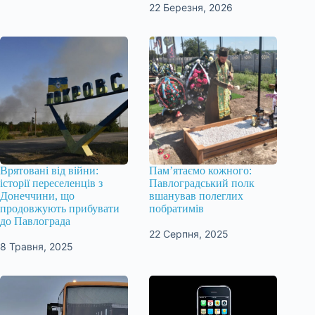
22 Березня, 2026
Врятовані від війни:
Пам’ятаємо кожного:
історії переселенців з
Павлоградський полк
Донеччини, що
вшанував полеглих
продовжують прибувати
побратимів
до Павлограда
22 Серпня, 2025
8 Травня, 2025