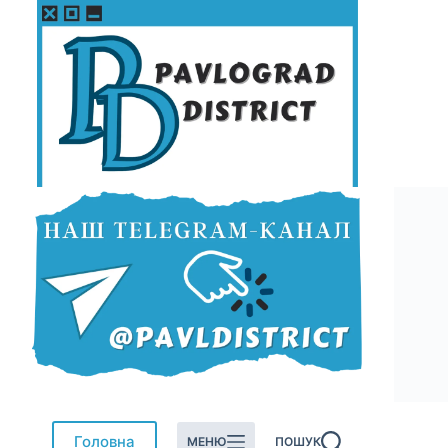
Перейти
до
вмісту
Головна
МЕНЮ
ПОШУК