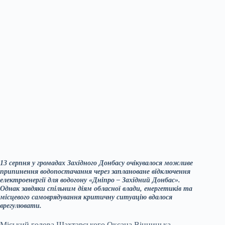
13 серпня у громадах Західного Донбасу очікувалося можливе
припинення водопостачання через заплановане відключення
електроенергії для водогону «Дніпро – Західний Донбас».
Однак завдяки спільним діям обласної влади, енергетиків та
місцевого самоврядування критичну ситуацію вдалося
врегулювати.
Міський голова Шахтарського Оксана Вінницька