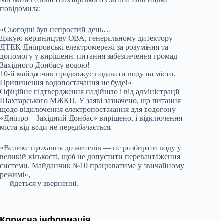
повідомила:
«Сьогодні був непростий день…
Дякую керівництву ОВА, генеральному директору
ДТЕК Дніпровські електромережі за розуміння та
допомогу у вирішенні питання забезпечення громад
Західного Донбасу водою!
10-й майданчик продовжує подавати воду на місто.
Припинення водопостачання не буде!»
Офіційне підтвердження надійшло і від адміністрації
Шахтарського МЖКП. У заяві зазначено, що питання
щодо відключення електропостачання для водогону
«Дніпро – Західний Донбас» вирішено, і відключення
міста від води не передбачається.
«Велике прохання до жителів — не розбирати воду у
великій кількості, щоб не допустити перевантаження
системи. Майданчик №10 працюватиме у звичайному
режимі»,
— йдеться у зверненні.
Корисна інформація