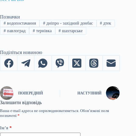
Позначки
#
водопостачання
#
дніпро - західний донбас
#
дтек
#
павлоград
#
тернівка
#
шахтарське
Поділіться новиною
ПОПЕРЕДНІЙ
НАСТУПНИЙ
Залишити відповідь
Ваша e-mail адреса не оприлюднюватиметься.
Обов’язкові поля
позначені
*
Ім’я
*