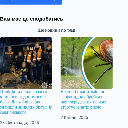
Вам має це сподобатись
Ще новини по темі
Поліція та павлоградські
Весняні плани змінено:
кінологи за допомогою
акарацидна обробка в
бельгійської вівчарки
павлоградських парках
знайшли зниклих братів із
стартує із затримкою
Кам’янського
7 Квітня, 2025
28 Листопада, 2025