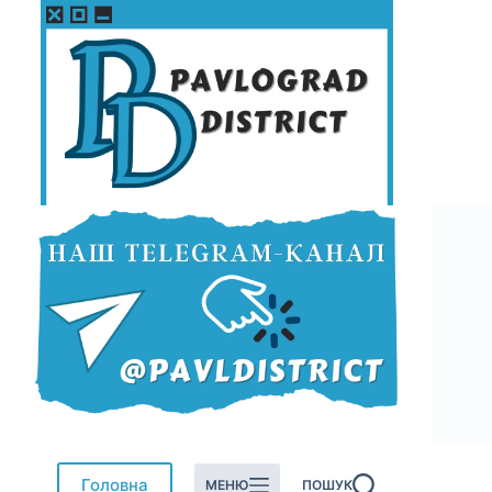
Перейти
до
вмісту
Головна
МЕНЮ
ПОШУК