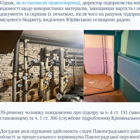
Однак,
як встановили правоохоронці
, директор підприємства вні
відомості щодо використаних матеріалів, завищивши вартість і об
документи та скріпив їх печаткою, після чого на рахунок підпри
місцевого бюджету, виділених Юріївською селищною радою.
39-річному чоловіку повідомлено про підозру за ч. 4 ст. 191 (
становищем) та ч. 1 ст. 366 (службове підроблення) Кримінально
Досудове розслідування здійснюють слідчі Павлоградського рай
області за процесуального керівництва Павлоградської окружної