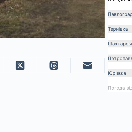
Павлогра
Тернівка
Шахтарсь
Петропавл
Юріївка
Погода ві