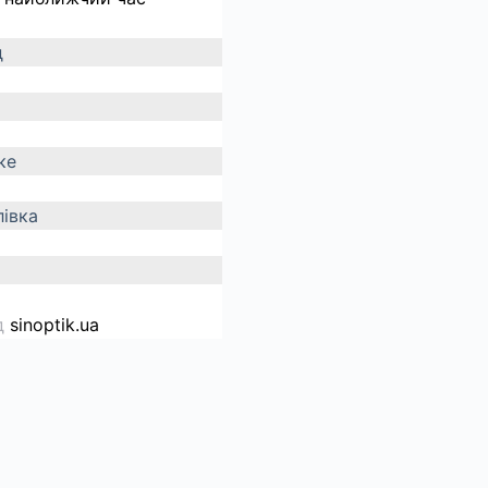
д
ке
івка
д
sinoptik.ua