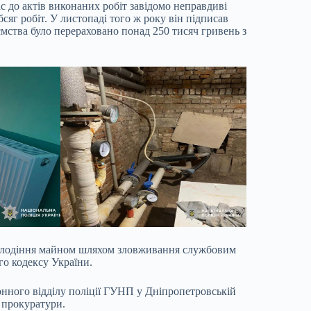
с до актів виконаних робіт завідомо неправдиві
сяг робіт. У листопаді того ж року він підписав
ємства було перераховано понад 250 тисяч гривень з
заволодіння майном шляхом зловживання службовим
го кодексу України.
онного відділу поліції ГУНП у Дніпропетровській
 прокуратури.