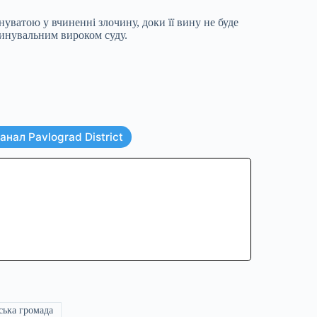
нуватою у вчиненні злочину, доки її вину не буде
винувальним вироком суду.
нал Pavlograd District
ська громада