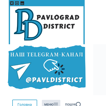
Перейти
до
вмісту
Головна
МЕНЮ
ПОШУК