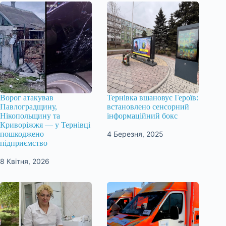
Ворог атакував
Тернівка вшановує Героїв:
Павлоградщину,
встановлено сенсорний
Нікопольщину та
інформаційний бокс
Криворіжжя — у Тернівці
4 Березня, 2025
пошкоджено
підприємство
8 Квітня, 2026