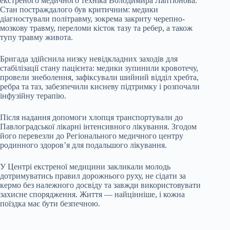
екстреного медичного техніка Володимира Лаптіонова.
Стан постраждалого був критичним: медики
діагностували політравму, зокрема закриту черепно-
мозкову травму, переломи кісток тазу та ребер, а також
тупу травму живота.
Бригада здійснила низку невідкладних заходів для
стабілізації стану пацієнта: медики зупинили кровотечу,
провели знеболення, зафіксували шийний відділ хребта,
ребра та таз, забезпечили кисневу підтримку і розпочали
інфузійну терапію.
Після надання допомоги хлопця транспортували до
Павлоградської лікарні інтенсивного лікування. Згодом
його перевезли до Регіонального медичного центру
родинного здоров’я для подальшого лікування.
У Центрі екстреної медицини закликали молодь
дотримуватись правил дорожнього руху, не сідати за
кермо без належного досвіду та завжди використовувати
захисне спорядження. Життя — найцінніше, і кожна
поїздка має бути безпечною.