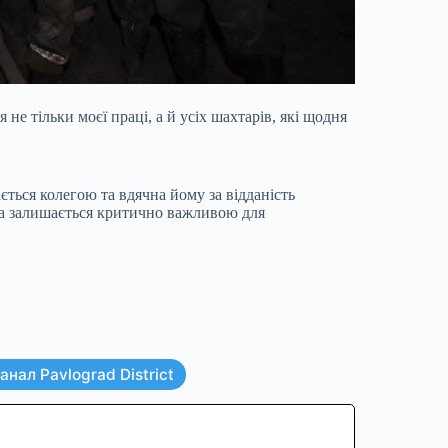
не тільки моєї праці, а й усіх шахтарів, які щодня
ься колегою та вдячна йому за відданість
яка залишається критично важливою для
нал Pavlograd District