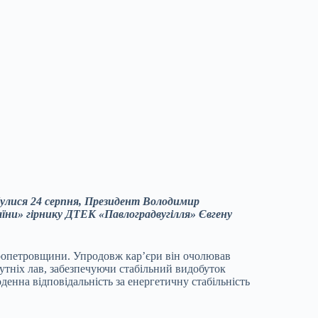
булися 24 серпня, Президент Володимир
їни» гірнику ДТЕК «Павлоградвугілля» Євгену
ропетровщини. Упродовж кар’єри він очолював
бутніх лав, забезпечуючи стабільний видобуток
денна відповідальність за енергетичну стабільність