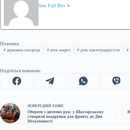
See Full Bio
Позначки
#
державна нагорода
#
дтек енерго
#
дтек павлоградвугілля
#
Поділіться новиною
ПОПЕРЕДНІЙ
ЗАПИС
Обереги з дитячих рук: у Шахтарському
В
створили подарунки для фронту до Дня
Незалежності