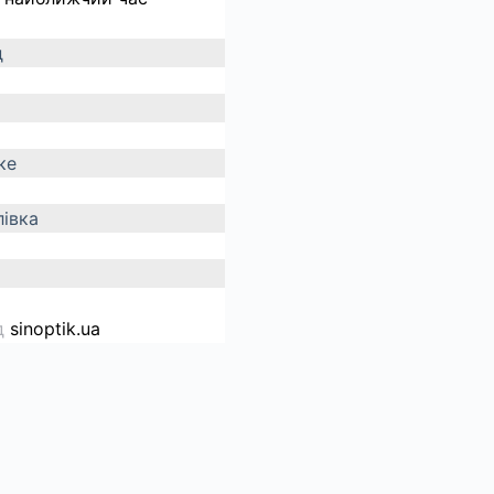
д
ке
івка
д
sinoptik.ua