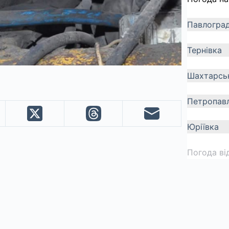
Павлогра
Тернівка
Шахтарсь
Петропавл
Юріївка
Погода ві