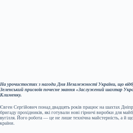
На урочистостях з нагоди Дня Незалежності України, що від
Зеленський присвоїв почесне звання «Заслужений шахтар Укра
Клименку.
Євген Сергійович понад двадцять років працює на шахтах Дніп
бригаду прохідників, які готували нові гірничі виробки для май
вугілля. Його робота — це не лише технічна майстерність, а й що
країни.