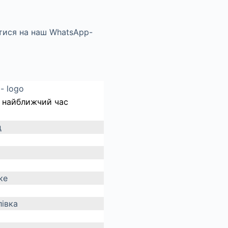
 найближчий час
д
ке
івка