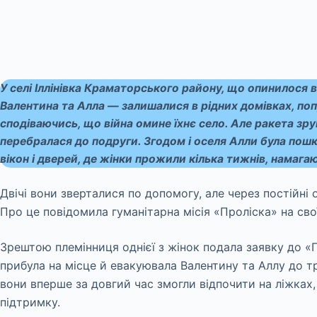
У селі Іллінівка Краматорського району, що опинилося в 
Валентина та Алла — залишалися в рідних домівках, поп
сподіваючись, що війна омине їхнє село. Але ракета зру
перебралася до подруги. Згодом і оселя Алли була пош
вікон і дверей, де жінки прожили кілька тижнів, намага
Двічі вони зверталися по допомогу, але через постійні
Про це повідомила гуманітарна місія «Проліска» на свої
Зрештою племінниця однієї з жінок подала заявку до «
прибула на місце й евакуювала Валентину та Аллу до т
вони вперше за довгий час змогли відпочити на ліжках,
підтримку.