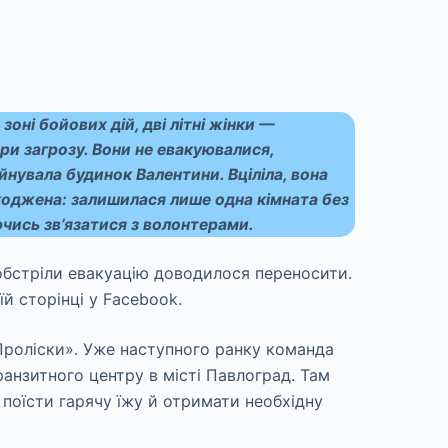
зоні бойових дій, дві літні жінки —
ри загрозу. Вони не евакуювалися,
йнувала будинок Валентини. Вціліла, вона
коджена: залишилася лише одна кімната без
ючись зв’язатися з волонтерами.
 обстріли евакуацію доводилося переносити.
й сторінці у Facebook.
Проліски». Уже наступного ранку команда
ранзитного центру в місті Павлоград. Там
 поїсти гарячу їжу й отримати необхідну