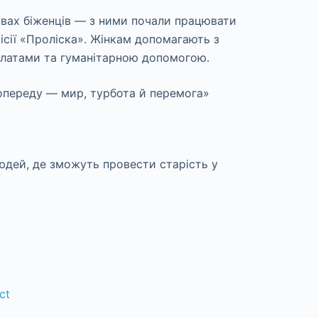
вах біженців — з ними почали працювати
місії «Проліска». Жінкам допомагають з
платами та гуманітарною допомогою.
попереду — мир, турбота й перемога»
людей, де зможуть провести старість у
ct