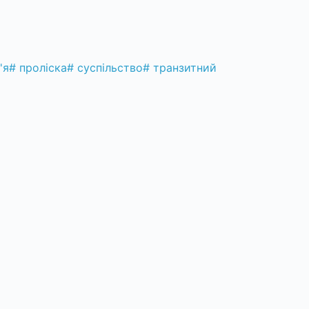
'я
#
проліска
#
суспільство
#
транзитний