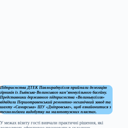
Підприємства ДТЕК Павлоградвугілля приймали делегацію
гірників із Львівсько-Волинського кам’яновугільного басейну.
Представники державного підприємства «Волиньвугілля»
відвідали Першотравенський ремонтно-механічний завод та
шахту «Самарська» ШУ «Дніпровське», щоб ознайомитися з
технологіями видобутку на малопотужних пластах.
У межах візиту гості вивчали практичні рішення, які
дозволяють ефективно працювати в складних