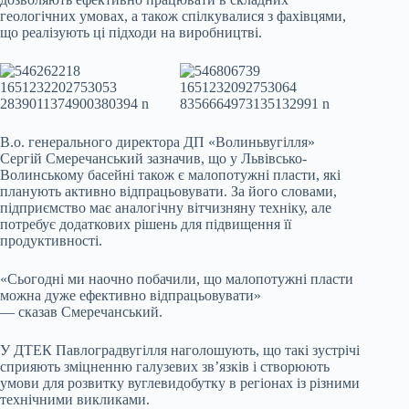
геологічних умовах, а також спілкувалися з фахівцями,
що реалізують ці підходи на виробництві.
В.о. генерального директора ДП «Волиньвугілля»
Сергій Смеречанський зазначив, що у Львівсько-
Волинському басейні також є малопотужні пласти, які
планують активно відпрацьовувати. За його словами,
підприємство має аналогічну вітчизняну техніку, але
потребує додаткових рішень для підвищення її
продуктивності.
«Сьогодні ми наочно побачили, що малопотужні пласти
можна дуже ефективно відпрацьовувати»
— сказав Смеречанський.
У ДТЕК Павлоградвугілля наголошують, що такі зустрічі
сприяють зміцненню галузевих зв’язків і створюють
умови для розвитку вуглевидобутку в регіонах із різними
технічними викликами.