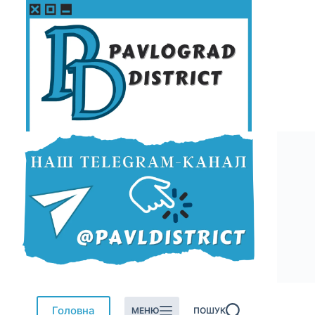
Перейти
до
вмісту
Головна
МЕНЮ
ПОШУК